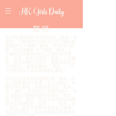
HK Girls Daily
​聲明
本公司 網站對於任何包含於、經由、或
聯結、下載或從任何與本公司下網站有
關服務(以下簡稱「服務」)所獲得之資
訊、內容或廣告(以下簡稱「資料」)，
不聲明或保證其內容之正確性或可靠
性；並且，對於您透過「服務」上之廣
告、資訊或要約而展示、購買或取得之
任何產品、資訊或資料(「產品」)，本
公司網站亦不負品質保證之責任。
您於此接受並承認信賴任何「資料」所
生之風險應自行承擔。本公司網站，有
權但無此義務，改善或更正在「服務」
或 「資料」任何部分之錯誤或疏失。本
公司網站之服務與資料是基於「現況」
及「現有」提供，而且本公司網站明確
地表示拒絕對於「服務」、「資料」或
「產品」給予任何明示或暗示之保證，
包括但不限於，得為商業使用或適合於