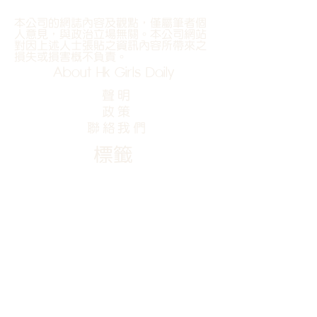
本公司的網誌內容及觀點，僅屬筆者個
人意見，與政治立場無關。本公司網站
對因上述人士張貼之資訊內容所帶來之
損失或損害概不負責。
About Hk Girls Daily
聲明
政策
​聯絡我們
​標籤
#激光脫毛
#脫毛
#化妝
#星座
#美容
#飲食
#保養
#養生
#好去處
#限時優惠
訂閱Girls daily
最新優惠資訊