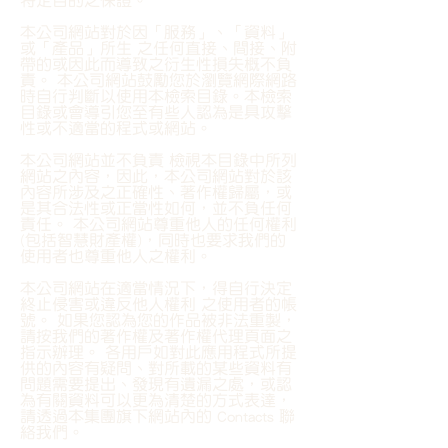
特定目的之保證。
本公司網站對於因「服務」、「資料」
或「產品」所生 之任何直接、間接、附
帶的或因此而導致之衍生性損失概不負
責。 本公司網站鼓勵您於瀏覽網際網路
時自行判斷以使用本檢索目錄。本檢索
目錄或會導引您至有些人認為是具攻擊
性或不適當的程式或網站。
本公司網站並不負責 檢視本目錄中所列
網站之內容，因此，本公司網站對於該
內容所涉及之正確性、著作權歸屬，或
是其合法性或正當性如何，並不負任何
責任。 本公司網站尊重他人的任何權利
(包括智慧財產權)，同時也要求我們的
使用者也尊重他人之權利。
本公司網站在適當情況下，得自行決定
終止侵害或違反他人權利 之使用者的帳
號。 如果您認為您的作品被非法重製，
請按我們的著作權及著作權代理頁面之
指示辦理。 各用戶如對此應用程式所提
供的內容有疑問、對所載的某些資料有
問題需要提出、發現有遺漏之處，或認
為有關資料可以更為清楚的方式表達，
請透過本集團旗下網站內的 Contacts 聯
絡我們。