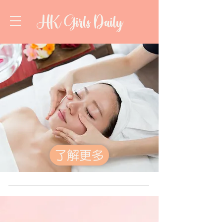
HK Girls Daily
了解更多