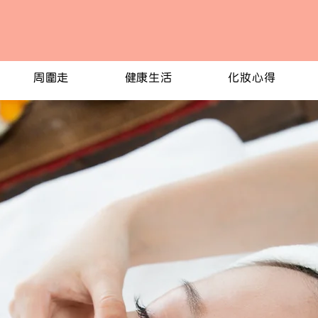
周圍走
健康生活
化妝心得