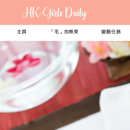
HK Girls Daily
主頁
「毛」拘無束
變靚任務