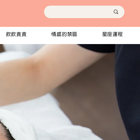
飲飲食食
情感的禁區
星座運程