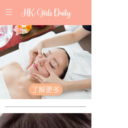
HK Girls Daily
了解更多