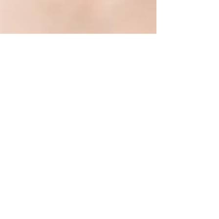
2022年1月18日
美容
解構黑頭形成原因！ 過度清潔都會
形成黑頭 ？
黑頭粉刺令人煩惱，到底什麼導致黑頭形成？
黑頭粉刺成因眾多，女生的常見習慣都容易導
致黑頭形成！