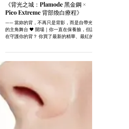
《背光之城：Plamode 黑金鋼 ×
Pico Extreme 背部煥白療程》
—— 當妳的背，不再只是背影，而是自帶光芒
的主角舞台 🖤 開場｜你一直在保養臉，但誰
在守護你的背？ 你買了最新的精華、最紅的
面膜、最貴的醫美課程，只為了讓臉發光。
但你知道嗎？有一個地方，常被你忽略，卻在
你轉身時暴露無遺——你的背。 為什麼穿露背
裝總是猶豫？ 為什麼拍婚紗照不敢轉身？ 為
什麼夏天來了還是只敢穿T恤？ 你不是沒自
信，你只是還沒遇到一種療程，能讓你背面也
有光。 💡 Plamode 黑金鋼 × Pico Extreme
美白背部療程是什麼？ 這是一組宛如雙劍合
璧的肌膚煉金術—— Plamode 黑金鋼：來自
德國科技的高效導入精華，專為膠原修復、深
層滋潤與肌膚更新而設計 Pico Extreme：極
速皮秒雷射，針對色素、痘印、背部斑點與表