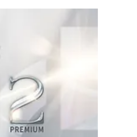
頭看鏡子，發現「鬆」成為妳的日常表情……
法令紋比笑容還深 嘴角下垂，臉型漸漸消失
成「大餅臉」 下巴線條模糊，雙下巴找不到
停止鍵 眼周鬆弛，眼神再也不靈光...