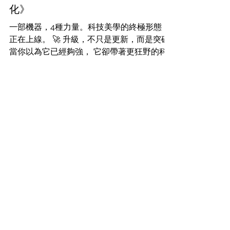
2025年5月29日
美容
《黑金剛：重啟肌膚新紀元｜
Plamode Premium 第二代 全面進
化》
一部機器，4種力量。科技美學的終極形態，
正在上線。 🚀 升級，不只是更新，而是突破
當你以為它已經夠強， 它卻帶著更狂野的科
技，再次降臨。 Plamode Premium 黑金剛
第二代， 不只承襲了第一代的王者血統， 更
加入前所未有的雙重HIFU無針埋線技術，...