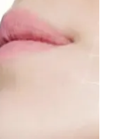
皮不平整問題，進行低侵入式深層改善 ✨ 一
個負責「打開皮膚修復通道」、一個負責「高
效擊退瑕疵色素」，全方位讓背部變得淨白、
光滑、有感自信。 🔬 原理揭秘｜如何讓背部
「由內而外」亮起來？ 🔹 Plamode 黑金鋼精
華：用智慧修復，重現背部水光肌 Plamode
是一種高濃度黑金鋼胜肽導入精華，具有