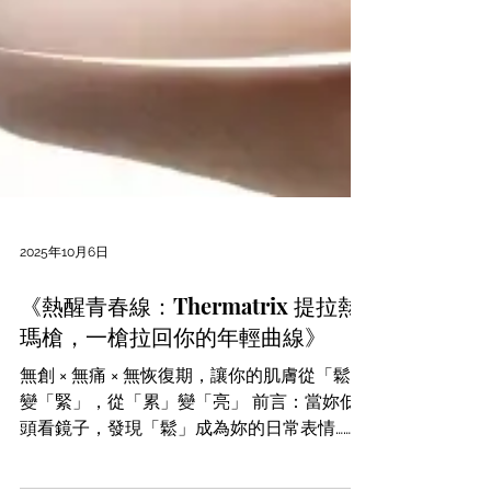
2025年10月6日
《熱醒青春線：Thermatrix 提拉熱
瑪槍，一槍拉回你的年輕曲線》
無創 × 無痛 × 無恢復期，讓你的肌膚從「鬆」
變「緊」，從「累」變「亮」 前言：當妳低