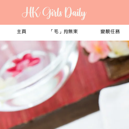
HK Girls Daily
主頁
「毛」拘無束
變靚任務