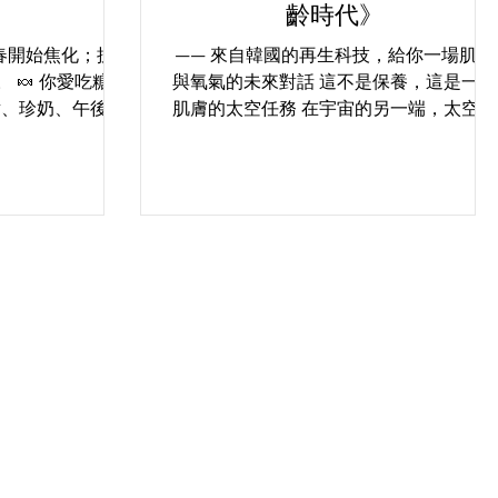
》
齡時代》
春開始焦化；抗
—— 來自韓國的再生科技，給你一場肌膚
 🍬 你愛吃糖，
與氧氣的未來對話 這不是保養，這是一次
點、珍奶、午後一
肌膚的太空任務 在宇宙的另一端，太空人
小確幸， 但你知
靠氧氣存活， 而在你肌膚的宇宙裡 —— 
感， 其實可能正
氣，就是青春的燃料。 長期處於污染、壓
。 這不是都市傳
力、藍光與厚重妝容的地球環境， 你的肌
——糖化作用
膚其實早就「缺氧」了：...
.