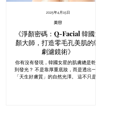
2025年4月15日
美容
《淨顏密碼：Q-Facial 韓國淨
顏大師，打造零毛孔美肌的韓
劇濾鏡術》
你有沒有發現，韓國女星的肌膚總是乾淨
到發光？ 不是靠厚重底妝，而是透出一種
「天生好膚質」的自然光澤。 這不只是保
養，而是一種徹底的「肌底潔淨哲學」。
現在，這份來自韓國的美肌智慧終於來到
了我們眼前。 Q-Facial 韓國淨顏大師療程
——韓國製造、韓系理念、專為亞洲肌膚設
計...