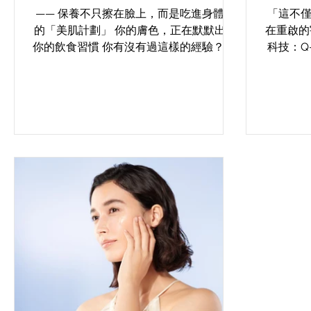
—— 保養不只擦在臉上，而是吃進身體裡
「這不
的「美肌計劃」 你的膚色，正在默默出賣
在重啟的
你的飲食習慣 你有沒有過這樣的經驗？ 熬
科技：Q-
夜幾天，臉色蠟黃、長出痘痘 節食減肥
膚導航艙－
後，肌膚乾、脫皮、無光澤 一陣子愛上蔬
過，如
果飲，膚色突然變亮 朋友說你最近「氣色
復與再
變好了」，但你只是多喝了一週綠拿鐵？
✅...