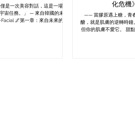
化危機
僅僅是一次美容對話，這是一場內
宇宙任務。」 — 來自韓國的未來
—— 當膠原遇上糖，青
Facial 🌌第一章：來自未來的皮
醣，就是肌膚的逆轉時鐘。
Q-Facial是甚麼？ 你沒有幻想
但你的肌膚不愛它。 甜
果皮膚可以坐上太空船，來一次修
杯拿鐵，是你療癒心靈的
生的星際旅行，會怎麼樣？...
道嗎？這些甜在嘴裡的快
在悄悄加速你肌膚的老化
說，而是有科學根據的
（Glyca..