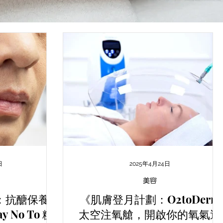
日
2025年4月24日
美容
：抗醣保養
《肌膚登月計劃：O2toDerm
No To 糖
太空注氧艙，開啟你的氧氣逆