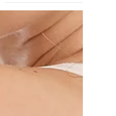
項國際認證，效果比傳統電針更細緻。透過釋
放熱能，直接氣化瑕疵細胞，並立即抽乾水分
🌪，達到即時脫落效