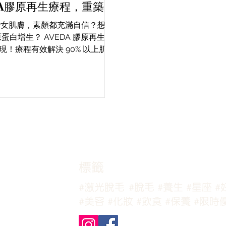
DA膠原再生療程，重築膠
原彈床！
少女肌膚，素顏都充滿自信？想要
？ AVEDA 膠原再生療
現！療程有效解決 90% 以上肌膚
獲韓國 KFDA CE 認證，安全可
程透過獨家技術，有效刺激膠原蛋
，令肌膚持續保持彈潤，還能有效
孔粗大、粉刺、暗瘡黑頭等問題，
同時
​標籤
#激光脫毛
#脫毛
#養生
#星座
#
#美容
#化妝
#飲食
#保養
#限時