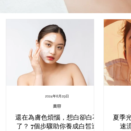
2024年8月29日
美容
還在為膚色煩惱，想白卻白不
夏季
了？ 7個步驟助你養成白皙透
速流