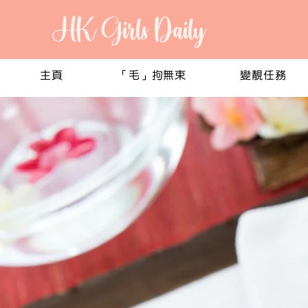
HK Girls Daily
主頁
「毛」拘無束
變靚任務