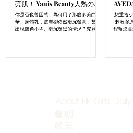
亮肌！ Yanis Beauty大熱の＼
AVE
膠原美白艙／輕鬆躺著美白美
你是否也曾困惑，為何用了那麼多美白精
想重拾
肌！
華、身體乳，皮膚卻依然暗沉發黃，甚至
刺激膠原蛋白增生
出現膚色不均、暗沉發黑的情況？究竟是
程幫您實
什麼原因，讓我們難以擁有白皙透亮的肌
問題，更榮
膚呢？
靠。療
白新生
改善毛
About Hk Girls Daily
聲明
政策