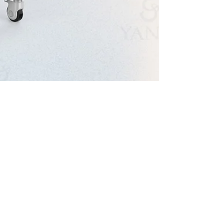
2024年9月12日
飲食
瘦身不復胖秘訣！ 一文了解脂肪代
謝過程，令你減肥更容易！ 增肌減
脂首選：Yanis Beauty • HIEMT 緊
磁增肌減脂健身儀，躺平增肌減脂！