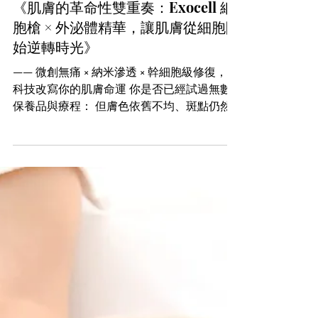
2025年4月24日
美容
《肌膚的革命性雙重奏：Exocell 細
胞槍 × 外泌體精華，讓肌膚從細胞開
始逆轉時光》
—— 微創無痛 × 納米滲透 × 幹細胞級修復，用
科技改寫你的肌膚命運 你是否已經試過無數
保養品與療程： 但膚色依舊不均、斑點仍然
頑固地存在？ 毛孔粗大、膚質粗糙，讓妝容
永遠不貼？ 嘗試微針卻怕痛、怕紅、怕修復
期太長？ 現在，是時候用細胞等級的科技來
顛覆傳統保養思維。...