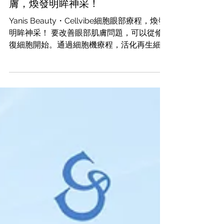
Cellvibe細胞機，深度修復眼部肌
膚，煥發明眸神采！
Yanis Beauty・Cellvibe細胞眼部療程，煥發
明眸神采！ 要改善眼部肌膚問題，可以從修
復細胞開始。通過細胞機療程，活化再生細
胞，重建肌膚結構，增加膠原蛋白生成並提高
保濕能力，從而預防老化和改善眼部五大衰老
問題。療程同時配合「Yabaoy逆齡全效再生
眼霜」，煥發明眸