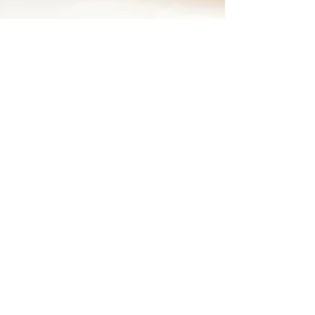
2022年2月8日
美容
脫毛膏原理一文搞清楚 ！
脫毛是每個女生的煩惱，除了到脫毛公司進行
激光療程外，其實市面上亦有不少脫毛膏選
擇，讓我們能夠輕鬆在家脫毛，所以今次為大
家分享有關脫毛膏原理、脫毛膏好處、脫毛膏
注意事項，以及7款脫毛膏推薦和用法，部分
更適用於私密位置，即使在家中也能輕鬆脫
About Hk Girls Daily
毛。 脫毛膏懶人包 脫毛膏原理...
聲明