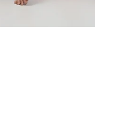
2024年9月13日
美容
自測你的大腿類型，如何有效打造修
長線條的腿？ Yanis Beauty・皇牌溶
脂療程：有效全方位提升、緊緻、塑
形！
HI-FU溶脂療程採用雙重技術，結合拉提和緊
緻，幫助你重塑身材。療程利用高能量聚焦超
音波，針對皮膚下不同深度進行緊緻，同時促
進膠原蛋白增生！效果明顯：提升緊緻度、塑