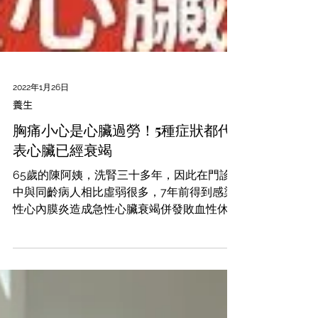
2022年1月26日
養生
胸痛小心是心臟過勞！5種症狀都代
表心臟已經衰竭
65歲的陳阿姨，洗腎三十多年，因此在門診
中與同齡病人相比虛弱很多，7年前得到感染
性心內膜炎造成急性心臟衰竭併發敗血性休
克，性命危急，緊急進行主動脈瓣膜置換及二
尖瓣修補手術，才救回一命，沒想到又因心肌
梗塞，在冠狀動脈內放置多個支架。...