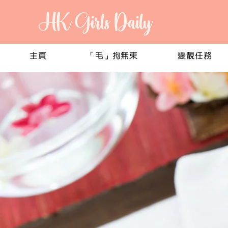
HK Girls Daily
主頁
「毛」拘無束
變靚任務