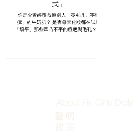
式」
你是否曾經羨慕過別人「零毛孔、零瑕
疵」的牛奶肌？ 是否每天化妝都在試圖
「填平」那些凹凸不平的痘疤與毛孔？ 是
否試過無數保養品、面膜、精華液，卻依
然無法真正「抹平」凹凸洞的煩惱？ 現
在，是時候放下遮瑕膏，拿起科技這把
「肌膚雕刻刀」。 CO2 Laser...
About Hk Girls Daily
聲明
政策