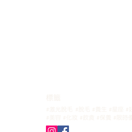
​標籤
#激光脫毛
#脫毛
#養生
#星座
#
#美容
#化妝
#飲食
#保養
#限時