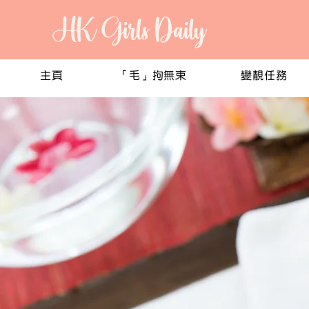
HK Girls Daily
主頁
「毛」拘無束
變靚任務