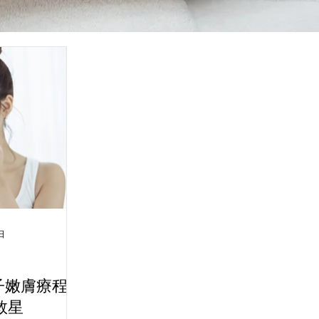
日
光子嫩膚療程：
救星