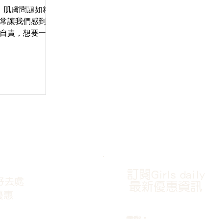
，肌膚問題如粒
常讓我們感到沮
自責，想要一個
這時，CL22 韓
一束光，為你照
鬆告別肌膚煩惱
訂閱Girls daily
好去處
最新優惠資訊
優惠