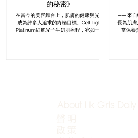
的秘密》
在當今的美容舞台上，肌膚的健康與光澤
—— 來
成為許多人追求的終極目標。Cell Light
長為肌膚
Platinum細胞光子牛奶肌療程，宛如一道
當保養
耀眼的光芒，帶來無與倫比的肌膚更新效
「光的智
果。這項療程結合了先進的光子技術與細
每天擦保
胞再生技術，為您的肌膚注入全新的活力
療程雖
與光澤👑。那麼，這個療程究竟有什麼用
呢？又能改善哪些皮膚問題？讓我們一起
揭開這項革命性療程的神秘面紗！ 🧪
Chapter 1｜Cell Light Platinum細胞光子
牛奶肌療程是什麼？ Cell Light Platinum
細胞光子牛奶肌療程，融合了細胞再生與
About Hk Girls Daily
光子技術，旨在激活肌膚的自我修復力。
通過高科技的光子儀器，將能量直接傳遞
聲明
到肌膚深層，促使膠原蛋白的合成，從而
改善標誌著衰老的皮膚問題。這套療程彷
政策
彿給予肌膚一層乳白色的滋養，已成為許