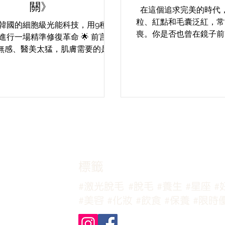
關》
在這個追求完美的時代
粒、紅點和毛囊泛紅，常
自韓國的細胞級光能科技，用9種波
喪。你是否也曾在鏡子前
進行一場精準修復革命 🌟 前言：
快速解決這些煩惱的辦法？
無感、醫美太猛，肌膚需要的是
國細胞光子嫩膚療程如同
慧」 現代人護膚面臨兩大極端：
亮重拾美麗的道路。 輕
養品，但膚況始終停滯不前 醫美
CL22...
有效，但恢復期長、敏感肌難以承
受...
​標籤
#激光脫毛
#脫毛
#養生
#星座
#
#美容
#化妝
#飲食
#保養
#限時