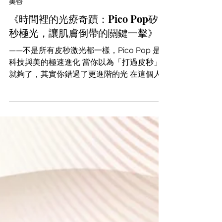
2025年9月1日
美容
《時間裡的光療奇蹟：Pico Pop矽
秒極光，讓肌膚倒帶的關鍵一擊》
——不是所有皮秒激光都一樣，Pico Pop 是
科技與美的極速進化 當你以為「打過皮秒」
就夠了，其實你錯過了更進階的光 在這個人
人都打過皮秒的時代， 你以為自己已經「清
黑」、「透亮」、「無斑」？ 但肌膚還是：
看起來沒精神？ 色斑希望打完又浮回來？...