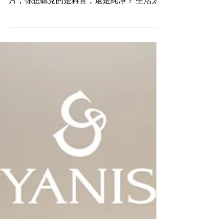
粒子爆破」時代！ 如果肌膚是一張黑膠唱
片，你想聽見的是雜音，還是純淨？ 生活太
吵、壓力太重、天氣太毒、保養太累…… 你試
過保養、做過導入、挑戰過果酸、體驗過傳統
療程， 但肌膚總是差一點點亮、差一點點
淨、差一點點完美。 那是因為——你的肌膚需
要一場【高能爆破式】潔淨革命， 現在，就
讓我們介紹主角出場： 💣 Pico Pop 矽秒極光
療程，用「矽秒震波」彈走瑕疵、炸出淨光！
🌠 什麼是 Pico Pop？不是普通皮秒，是升級
版「矽秒時代」 Pico Pop 是新世代矽秒級超
短脈衝光震技術（Silicon-Picosecond
Technology）， 融合高能雷射與智慧震波能
量， 搭載多波長系統，打造無創、無痛、無
修復期的超感光煥膚療程。 不像傳統雷射依
賴熱能燒灼，Pico Pop 以超短脈衝震碎瑕
疵， 讓肌膚「不燙紅、不結痂、只發光」。
🚀 原理解碼｜Pico Pop 如何做到「快、狠、
準、淨」？ ✅ 矽秒高能光震科技（Silicon