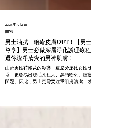
2024年7月23日
美容
男士油膩，暗瘡皮膚OUT！【男士
尊享】男士必做深層淨化護理療程，
還你潔淨清爽的男神肌膚！
由於男性荷爾蒙的影響，皮脂分泌比女性旺
盛，更容易出現毛孔粗大、黑頭粉刺、痘痘等
問題。因此，男士更需要注重肌膚清潔，才能
擁有健康清爽的肌膚！「平滑零毛孔」的肌膚
你也可以擁有！Yanis Beauty ・【海島中心
男士尊享】深層淨化護理療程，利用先進的
「旋風式負壓及噴注」技術，深入毛