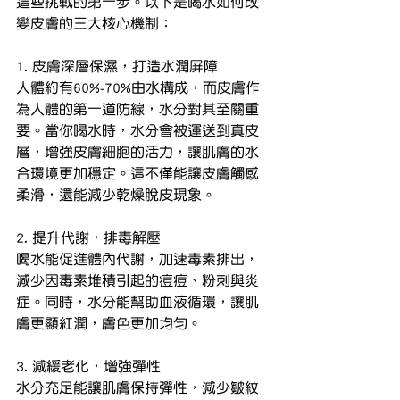
這些挑戰的第一步。以下是喝水如何改
變皮膚的三大核心機制：
1. 皮膚深層保濕，打造水潤屏障
人體約有60%-70%由水構成，而皮膚作
為人體的第一道防線，水分對其至關重
要。當你喝水時，水分會被運送到真皮
層，增強皮膚細胞的活力，讓肌膚的水
合環境更加穩定。這不僅能讓皮膚觸感
柔滑，還能減少乾燥脫皮現象。
2. 提升代謝，排毒解壓
喝水能促進體內代謝，加速毒素排出，
減少因毒素堆積引起的痘痘、粉刺與炎
症。同時，水分能幫助血液循環，讓肌
膚更顯紅潤，膚色更加均勻。
3. 減緩老化，增強彈性
水分充足能讓肌膚保持彈性，減少皺紋