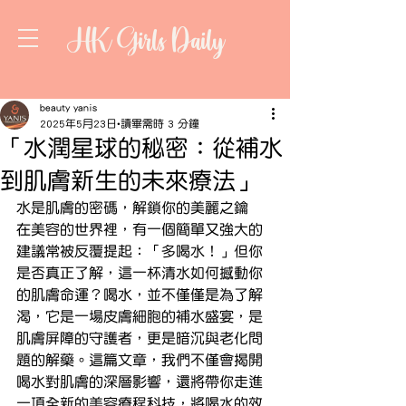
HK Girls Daily
beauty yanis
2025年5月23日
讀畢需時 3 分鐘
「水潤星球的秘密：從補水
到肌膚新生的未來療法」
水是肌膚的密碼，解鎖你的美麗之鑰
在美容的世界裡，有一個簡單又強大的
建議常被反覆提起：「多喝水！」但你
是否真正了解，這一杯清水如何撼動你
的肌膚命運？喝水，並不僅僅是為了解
渴，它是一場皮膚細胞的補水盛宴，是
肌膚屏障的守護者，更是暗沉與老化問
題的解藥。這篇文章，我們不僅會揭開
喝水對肌膚的深層影響，還將帶你走進
一項全新的美容療程科技，將喝水的效