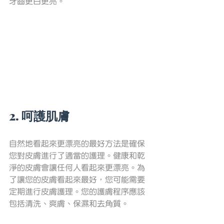
牙齒更白更亮。
2. 呵護肌膚
自然地看起來更漂亮的最好方法是確保
您對皮膚進行了適當的護理。健康和乾
淨的皮膚會讓任何人看起來更漂亮。為
了讓您的皮膚看起來最好，您可能需要
定期進行皮膚護理。您的護膚程序應該
包括清洗、爽膚、保濕和去角質。