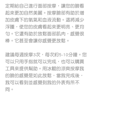
定期給自己進行面部按摩，讓您的臉看
起來更加自然美麗。按摩臉部有助於增
加皮膚下的氧氣和血液流動。這將減少
浮腫，使您的皮膚看起來更明亮、更均
勻。它還有助於放鬆面部肌肉，感覺很
棒。它甚至會讓你感覺更放鬆。
建議每週按摩3次，每次約5-10分鐘。您
可以只用手指就可以完成，也可以購買
工具來提供幫助。用冰輥的涼爽按摩我
的臉的感覺是如此放鬆，當我完成後，
我可以看到並感覺到我的外表有所不
同。