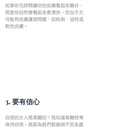
如果你花時間讓你的皮膚看起來最好，
那麼你自然會看起來更漂亮。您也不太
可能有皮膚護理問題，如粉刺、油性或
乾性皮膚。
3. 要有信心
自信的女人是美麗的！我知道很難時常
保持自信。我認為我們都曾與不安全感