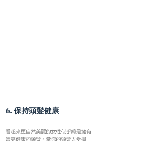
6. 保持頭髮健康
看起來更自然美麗的女性似乎總是擁有
漂亮健康的頭髮。當你的頭髮太受損