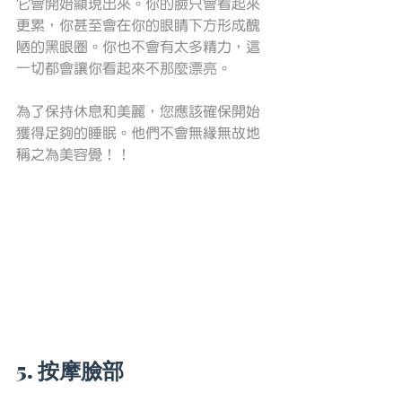
它會開始顯現出來。你的臉只會看起來
更累，你甚至會在你的眼睛下方形成醜
陋的黑眼圈。你也不會有太多精力，這
一切都會讓你看起來不那麼漂亮。
為了保持休息和美麗，您應該確保開始
獲得足夠的睡眠。他們不會無緣無故地
稱之為美容覺！！
5. 按摩臉部