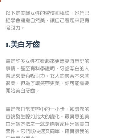
以下是美麗女性的習慣和秘訣，她們已
經學會擁抱自然美，讓自己看起來更有
吸引力。
1.美白牙齒
這是許多女性在看起來更漂亮時忘記的
事情。甚至有科學證明，牙齒潔白的人
看起來更有吸引力。女人的笑容本來就
很美，但為了讓笑容更美，你可能需要
開始美白牙齒。
這是您日常美容中的一小步，卻讓您的
容貌發生瞭如此大的變化。最實惠的美
白牙齒方法之一就是購買家用牙齒美白
套件。它們既快速又簡單，確實讓我的