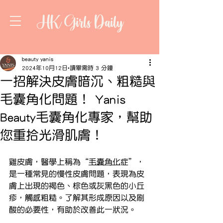
HK Girls Daily
beauty yanis
2024年10月12日
讀畢需時 3 分鐘
一招解決皮膚暗沉、粗糙與
毛囊角化問題！ Yanis
Beauty毛囊角化專家，幫助
您重拾光滑肌膚！
雞皮膚，醫學上稱為“
毛囊角化
症”，
是一種常見的慢性皮膚問題，表現為皮
膚上出現的褐色、棕色或灰黑色的小丘
疹，觸感粗糙。了解其形成原因以及刷
酸的必要性，有助於改善此一狀況。