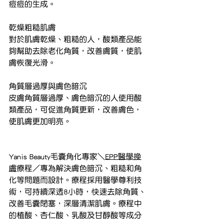
痘痘的生成。
乾燥粗糙肌膚
對於肌膚乾燥、粗糙的人，酸類產品能
夠幫助去除老化角質，改善膚質，使肌
膚恢復光滑。
角質層過厚與膚色暗沉
皮膚角質層過厚、膚色暗沉的人使用酸
類產品，可促進角質更新，改善膚色，
使肌膚更加明亮。
Yanis Beauty毛囊角化專家＼
EPP醫學換
膚
療程／專為解決膚色暗沉、粗糙和角
化等問題而設計。療程採用醫學尊利技
術，可持續深透8小時，快速去除角質、
改善毛囊閉塞，深層清潔肌膚。療程中
的植酸、杏仁酸、乳酸及甘醇酸等成分