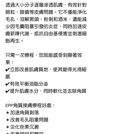
透過大小分子逐層滲透肌膚，有效針對
暗粒、暗瘡等皮膚問題。它不僅能淨化
毛孔，溶解黑頭、粉刺和酒米，還能減
少因毛囊阻塞引發的炎症，同時加速皮
膚新陳代謝，抵抗自由基侵害並刺激細
胞再生。
只需一次療程，您就能感受到顯著效
果：
✔️立即改善肌膚質地，使其變得光滑細
膩
✔️有效平衡油脂分泌
✔️提升肌膚水分，同時軟化並去除角質
EPP角質換膚療程好處：
🔸加速角質剝落
🔸改善毛孔阻塞問題
🔸淡化色素沉澱