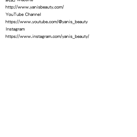
http://www.yanisbeauty.com/
YouTube Channel
https://www.youtube.com/@yanis_beauty
Instagram
https://www.instagram.com/yanis_beauty/
💁🏻‍♂️男士激光及美容分店💆🏻‍♂️
Facebook 專頁
https://www.facebook.com/yanisbeauty.me
n
Instagram
https://www.instagram.com/yanis_beauty_
men/
特快電話預約☎️：28565660，
23373348，35800355，21190060
💖更多療程效果圖