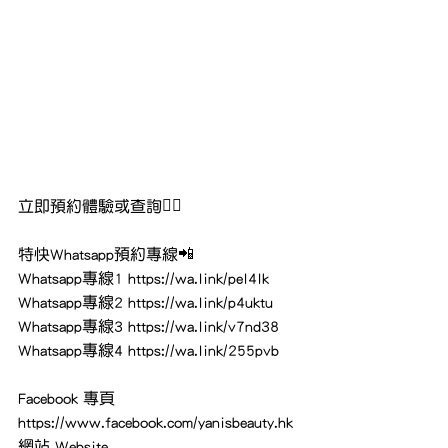
立即預約體驗或查詢👇🏻
特快Whatsapp預約專線📲
Whatsapp專線1 
https://wa.link/pel4lk
Whatsapp專線2 
https://wa.link/p4uktu
Whatsapp專線3 
https://wa.link/v7nd38
Whatsapp專線4 
https://wa.link/255pvb
Facebook 專頁
https://www.facebook.com/yanisbeauty.hk
網站 Website