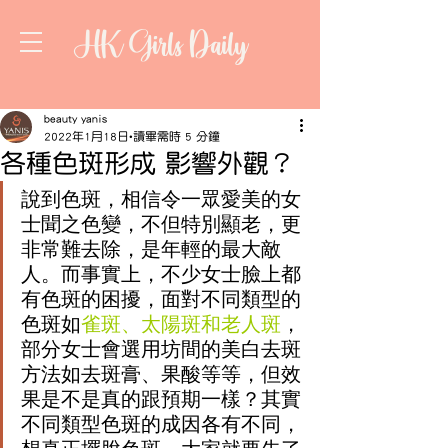
HK Girls Daily
beauty yanis
2022年1月18日
讀畢需時 5 分鐘
各種色斑形成 影響外觀？
說到色斑，相信令一眾愛美的女
士聞之色變，不但特別顯老，更
非常難去除，是年輕的最大敵
人。而事實上，不少女士臉上都
有色斑的困擾，面對不同類型的
色斑如
雀斑
、
太陽斑
和
老人斑
，
部分女士會選用坊間的美白去斑
方法如去斑膏、果酸等等，但效
果是不是真的跟預期一樣？其實
不同類型色斑的成因各有不同，