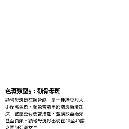
色斑類型5：顴骨母斑
顴骨母斑長在顴骨處，是一種綠豆般大
小深黑色斑，顏色會隨年齡增長漸漸加
深，數量更有機會增加，並擴散至兩頰
甚至額頭。顴骨母斑好出現在20至40歲
之間的亞洲女性