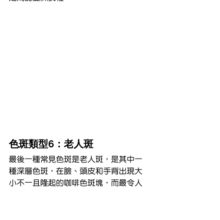
色斑類型6：老人斑
最後一種常見色斑是老人斑，是其中一
種深層色斑，在臉、頭皮和手背出現大
小不一且隆起的咖啡色斑塊，而最令人
困擾是老人斑會隨年齡增逐漸變大變
凸，十分影響外觀。由於老人斑是
皮膚日光性老化及紫外線所累積的傷害