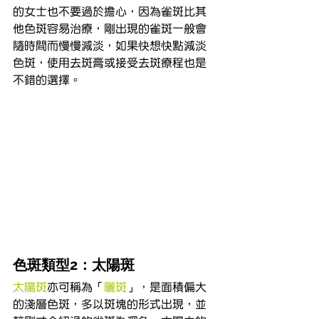
的女士也不要過於擔心，因為雀斑比其
他色斑容易治療，剛出現的雀斑一般會
隨時間而慢慢減淡，如果快想快點減淡
色斑，使用去斑膏或接受去斑療程也是
不錯的選擇。
色斑類型2：太陽斑
太陽斑
亦可稱為「
曬斑
」，是面積偏大
的淺層色斑，多以斑塊的形式出現，並