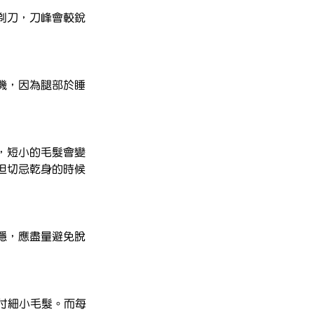
剃刀，刀峰會較銳
機，因為腿部於睡
，短小的毛髮會變
但切忌乾身的時候
穩，應盡量避免脫
對付細小毛髮。而每