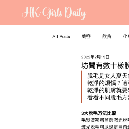
HK Girls Daily
All Posts
美容
飲食
化
2022年2月15日
坊間有數十樣
脫毛是女人夏天
乾淨的煩惱？這
乾淨的肌膚就要
看看不同脫毛方
3大脫毛方法比較
毛髮濃密者首選激光脫
激光脫毛可以說是目前