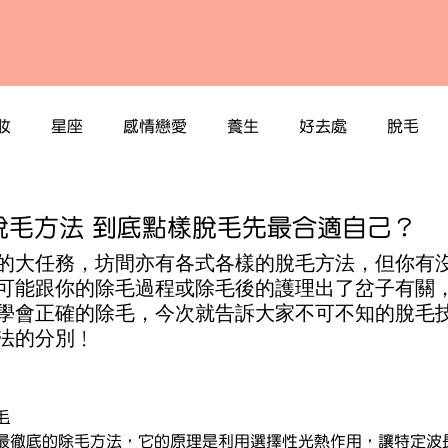
妝
星座
感情戀愛
養生
好去處
脫毛
脫毛方法 到底點樣脫毛先最合適自己？
的大任務，坊間亦有各式各樣的脫毛方法，但你有
可能跟你的除毛過程或除毛後的護理出了岔子有關
學會正確的除毛，今次就告訴大家不可不知的脫毛
法的分別﹗
毛
最徹底的除毛方法，它的原理是利用選擇性光熱作用，讓特定波