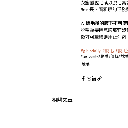
次蜜蠟脫毛或以脫毛膏
6mm長，而粗硬的毛發
7. 除毛後的腋下不可
脫毛後要留意腋窩有沒有
後才可繼續噴用止汗劑
#girlsdaily
#脫毛
#脫毛
#girlsdaily
#脫毛
#傳統
#脫
脫毛
相關文章