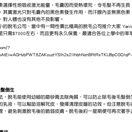
素選擇性地吸收激光能量，毛囊因而受熱壞死，令毛髮不再生長
，其實激光只對毛囊內的黑色素發生作用，而汗腺內並無黑色素
，對人體也沒有其他不良影響。
脫毛公司，當中有一間性價比極高的脫毛公司推介大家 Yanis Be
是只需$7000左右，而且更有永久保養，最適合各位上學中的莘
com/?
hAtEiwAGHybPWT8ZAKcuztYSlh2s2IlhbhNznBRtRxTKUBpCGQIqP-
毛髮倒生
法，脫毛前使用幼細的磨砂膏去除角質，可以防止除毛後毛髮倒
的乳液，可以幫助溶解死皮，發揮清理皮層的功效。但注意脫毛
理，避免刺激脫毛後的脆弱皮膚。脫毛後約一星期便可再次著手