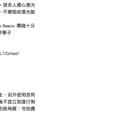
。很多人擔心激光
，不會吸收激光能
auty 價錢十分
莘學子
L7ZzXeqf-
生，另外使用含有
後不宜立刻進行刺
去除角質，令皮膚