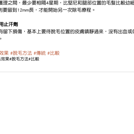
護理之間，最少要相隔4星期，比堅尼和腿部位置的毛髮比較幼
則要留到12mm長，才能開始另一次除毛療程。
使用止汗劑
留下損傷，基本上要待脫毛位置的皮膚鎮靜過來，沒有出血或傷口，
。
效果
#脫毛方法
#傳統
#比較
毛效果
#脫毛方法
#比較