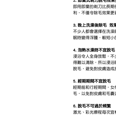
2. 即棄式剃刀脫毛效
即用即棄的剃刀比長期
利，不僅令除毛效果更
3. 晚上洗澡後除毛  效
不少人都會選擇在洗澡
眠時變得浮腫，較短小
4. 泡熱水澡時不宜脫毛
浸浴令人全身放鬆，不
得難以清除，所以浸浴
脫毛，避免對皮膚造成
5. 經期期間不宜脫毛
經期前和行經期間，女
毛，以免對皮膚和毛囊
6. 脫毛不可過於頻繁
激光、彩光療程每次宜相