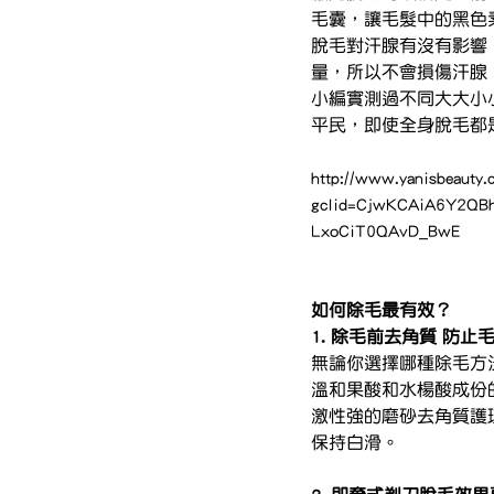
毛囊，讓毛髮中的黑色
脫毛對汗腺有沒有影響
量，所以不會損傷汗腺
小編實測過不同大大小小的
平民，即使全身脫毛都
http://www.yanisbeauty.
gclid=CjwKCAiA6Y2QB
LxoCiT0QAvD_BwE
如何除毛最有效？
1. 除毛前去角質 防止
無論你選擇哪種除毛方
溫和果酸和水楊酸成份
激性強的磨砂去角質護
保持白滑。