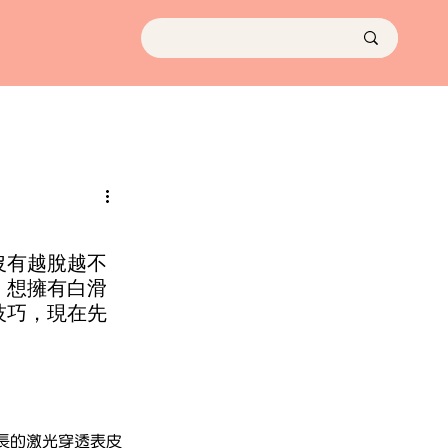
沒有越脫越不
，想擁有白滑
技巧，現在先
長的激光穿透表皮