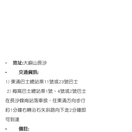
·    
地址:
大嶼山長沙
·        
交通資訊:
1) 東涌巴士總站乘11號或23號巴士
 2) 梅窩巴士總站乘1號、4號或2號巴士
在長沙蝶崗站落車很，往東涌方向步行
約1分鐘右轉沿石矢斜路向下走2分鐘即
可到達
·        
備註: