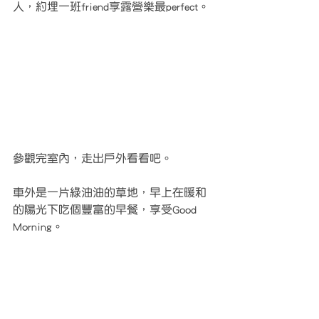
人，約埋一班friend享露營樂最perfect。
參觀完室內，走出戶外看看吧。
車外是一片綠油油的草地，早上在暖和
的陽光下吃個豐富的早餐，享受Good 
Morning。