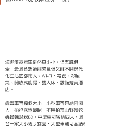
海迎灘露營車雖然車小小，但五臟俱
全，最適合想遠離繁囂但又離不開現代
化生活的都市人。Wi-Fi、電視、冷暖
氣、開放式廚房、雙人床，設備媲美酒
店。
露營車有幾個大小，小型車可容納兩個
人，拍拖露營最啱，不用怕荒山野嶺蛇
蟲鼠蟻嚇親BB。中型車可容納四人，適
合一家大小親子露營，大型車則可容納6