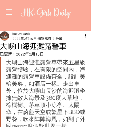
HK Girls Daily
beauty yanis
2022年2月10日
讀畢需時 2 分鐘
大嶼山海迎灘露營車
已更新：
2022年2月15日
大嶼山海迎灘露營車帶來五星級
露營體驗，在有限的空間內，海
迎灘的露營車設備齊全，設計美
輪美奐，如酒店一樣。走出車
外，位於大嶼山長沙的海迎灘坐
擁無敵大海景及360度大草地，
棕櫚樹、茅草頂小涼亭、太陽
傘，在蔚藍天空或繁星下BBQ或
野餐，吹來陣陣海風，如到了外
國resort度假歎世界一樣。