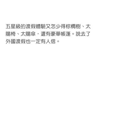
五星級的渡假體驗又怎少得棕櫚樹、太
陽椅、太陽傘，還有豪華帳蓬。說去了
外國渡假也一定有人信。