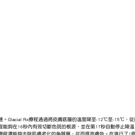
Glacial Rx療程通過將皮膚底層的溫度降至-12℃至-15℃
程能夠在16秒內有效切斷色斑的根源，並在第17秒自動停止降
療程還能夠去除肌膚老化的角質層，從而提亮膚色。在進行了1