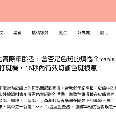
妝
星座
感情戀愛
養生
好去處
脫毛
際年齡老，會否是色斑的煩惱？Yanis Be
Rx冷凍打斑機，16秒內有效切斷色斑根源！
都常常為皮膚上的斑點而感到困擾。當我們年紀增長，皮膚中的
紫外線照射會刺激黑色素細胞的活動，導致色素沉積在皮膚表面
頸部、肩部、上背部、手背和腳背等暴露在陽光下的區域。然而
中之一就是Glacial Rx
冷凍打斑機
， 讓你年輕的容貌煥然