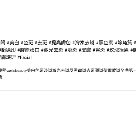
一間
#美白
#色斑
#去斑
#提高膚色
#冷凍去斑
#黑色素
#除角質
#暗瘡印
#膠原蛋白
#激光去斑
#淡斑
#皮膚
#雀斑
#玫瑰挫瘡
#
皮膚護理
#Facial
療程
yanisbeauty
美白
色斑
淡斑
激光去斑
反黑
雀斑
去斑
曬斑
荷爾蒙斑
全港第
機