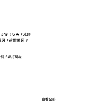
#炎症
#反黑
#減輕
曬斑
#荷爾蒙斑
#
一間
冷凍打斑機
查看全部