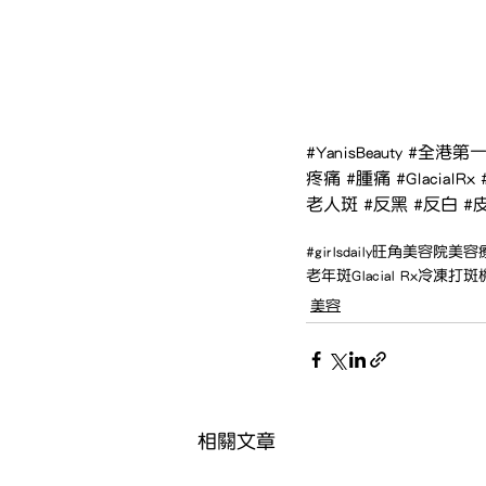
#YanisBeauty
#全港第
疼痛
#腫痛
#GlacialRx
老人斑
#反黑
#反白
#
#girlsdaily
旺角美容院
美容
老年斑
Glacial Rx冷凍打斑
美容
相關文章