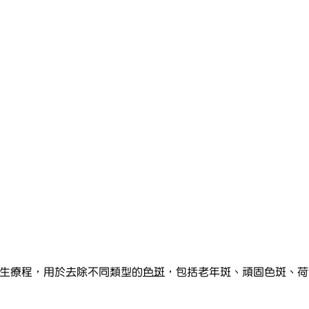
種皮膚再生療程，用於去除不同類型的
色斑
，包括老年斑、頑固色斑、荷