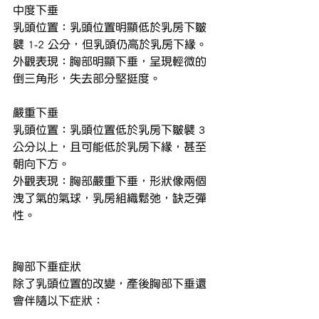
中度下垂
乳頭位置：乳頭位置明顯低於乳房下皺
襞 1-2 公分，但乳頭仍高於乳房下緣。
外觀表現：胸部明顯下垂，呈現輕微的
倒三角形，失去部分堅挺度。
嚴重下垂
乳頭位置：乳頭位置低於乳房下皺襞 3 
公分以上，且可能低於乳房下緣，甚至
朝向下方。
外觀表現：胸部嚴重下垂，形狀像兩個
洩了氣的氣球，乳房組織鬆弛，缺乏彈
性。
胸部下垂症狀
除了乳頭位置的改變，產後胸部下垂還
會伴隨以下症狀：