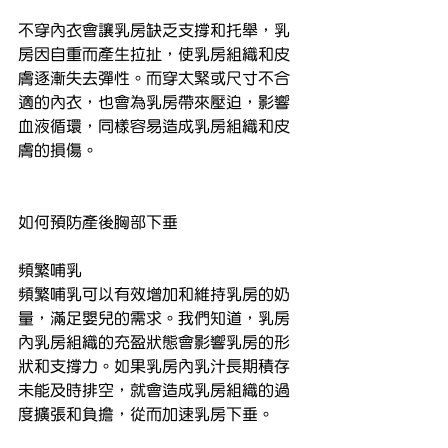
不穿內衣會讓乳房缺乏支撐和托舉，乳
房因自重而產生拉扯，使乳房組織和皮
膚逐漸失去彈性。而穿太緊或尺寸不合
適的內衣，也會為乳房帶來壓迫，影響
血液循環，同樣容易造成乳房組織和皮
膚的損傷。
如何預防產後胸部下垂
頻繁哺乳
頻繁哺乳可以有效增加和維持乳房的奶
量，滿足嬰兒的需求。我們知道，乳房
內乳房組織的充盈狀態會影響乳房的形
狀和支撐力。如果乳房內乳汁長期積存
未能及時排空，就會造成乳房組織的過
度擴張和負擔，從而加速乳房下垂。