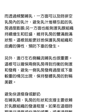
而透過頻繁哺乳，一方面可以及時排空
乳房內的乳汁，避免乳汁堆積引起的乳
房過度膨脹;另一方面也能刺激乳腺組織
持續增生和旺盛，維持乳房的豐滿飽滿
狀態。這樣就能更好地保護乳房組織和
皮膚的彈性，預防下垂的發生。
另外，進行左右側輪流哺乳也很重要。
這樣可以確保兩側乳房得到均衡的刺激
和發育，避免一側乳房發育過度或下垂
較重的情況出現，保持整體乳房的對稱
美觀。
避免快速瘦身或斷奶
在哺乳期，乳房的形狀和支撐主要依賴
於乳腺組織的發達程度。如果在這個時