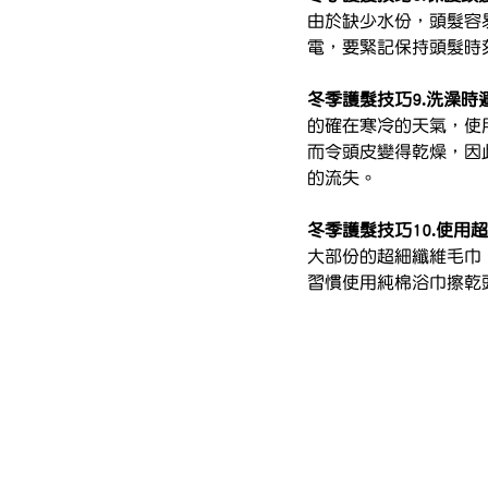
由於缺少水份，頭髮容
電，要緊記保持頭髮時
冬季護髮技巧9.洗澡時
的確在寒冷的天氣，使
而令頭皮變得乾燥，因
的流失。
冬季護髮技巧10.使用
大部份的超細纖維毛巾
習慣使用純棉浴巾擦乾