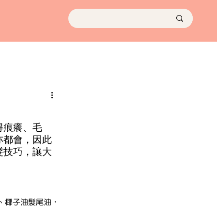
得痕癢、毛
亦都會，因此
髮技巧，讓大
、椰子油髮尾油，