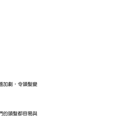
題加劇，令頭髮變
們的頭髮都容易與