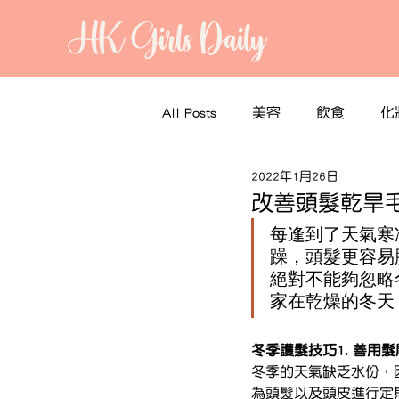
HK Girls Daily
All Posts
美容
飲食
化
2022年1月26日
改善頭髮乾旱
每逢到了天氣寒
躁，頭髮更容易
絕對不能夠忽略
家在乾燥的冬天
冬季護髮技巧1. 善用
冬季的天氣缺乏水份，
為頭髮以及頭皮進行定