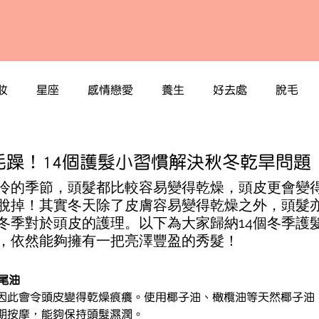
妝
星座
感情戀愛
養生
好去處
脫毛
毛躁！14個護髮小習慣解決秋冬乾旱問題
冷的季節，頭髮都比較容易變得乾燥，頭皮更會變
脫掉！其實冬天除了皮膚容易變得乾燥之外，頭髮
冬季對於頭皮的護理。以下為大家歸納14個冬季護
，依然能夠擁有一把亮澤豐盈的秀髮！
髮尾油
因此會令頭皮變得乾燥痕癢。使用椰子油、橄欖油等天然椰子油
期按摩，能夠保持頭髮濕潤。