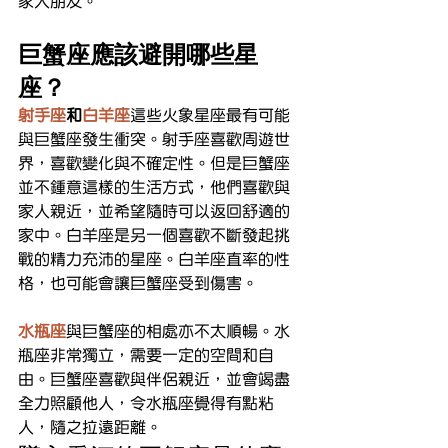
家人朋友。
巨蟹座應該避開哪些星
座？
射手座
和
白羊座
這些火象星座最有可能
與巨蟹座發生衝突。射手座喜歡周遊世
界，喜歡變化與不確定性。但是巨蟹座
並不鍾意這樣的生活方式，他們喜歡與
家人親近，並希望隨時可以返回舒適的
家中。白羊座是另一個喜歡不斷發起挑
戰的精力充沛的星座。白羊座直率的性
格，也可能會讓巨蟹座受到傷害。
水瓶座
與巨蟹座的相處亦不太順暢。水
瓶座非常獨立，需要一定的空間和自
由。巨蟹座喜歡與伴侶親近，並會竭盡
全力照顧他人，令水瓶座覺得有點粘
人，隨之拉遠距離。