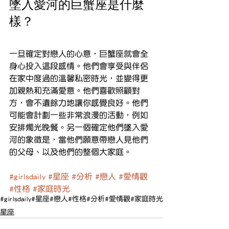
墜入愛河的巨蟹座是什麼
樣？
一旦確定對戀人的心意，巨蟹座就會全
身心投入這段感情。他們會享受與伴侶
在家中度過的溫馨私密時光，並變得更
加親熱和充滿愛意。他們喜歡照顧對
方，會不遺餘力地讓你感覺良好。他們
可能會計劃一些非常浪漫的活動，例如
安排燭光晚餐。另一個確定他們墜入愛
河的象徵是，當他們願意帶戀人見他們
的父母、以及他們的整個大家庭。
#girlsdaily
#星座
#分析
#戀人
#愛情觀
#性格
#家庭時光
#girlsdaily
#星座
#戀人
#性格
#分析
#愛情觀
#家庭時光
星座