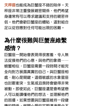
天秤座
也能成為巨蟹座不錯的陪伴。天
秤座非常注重發展親密關係，他們希望
身邊常有可以尋求建議和支持的親密伴
侶。他們會歡巨蟹座的體貼，這對組合
足以從容應對任何可能出現的困難。
為什麼很難與巨蟹座維繫
感情？
巨蟹座一開始會表現得很害羞，令人無
法捉摸他們的心意。與他們的象徵——
螃蟹相似，巨蟹座需要一段時間才能完
全向對方展露真實的自己。與巨蟹座相
處，耐心是關鍵。這個敏感的水象星座
也討厭衝突，生氣或沮喪時會變得非常
被動。即使如此，巨蟹座還是會希望戀
人可以能讀懂他們的想法，並理解他們
的困擾。如果想要與巨蟹座維持一段健
康的關係，敞開心扉的定期溝通是必不