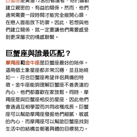
巨蟹座
是黃道12宮的看護者，他們喜歡
建立親密的、有益的關係。然而，他們
通常需要一段時間才能完全敞開心扉，
在戀人面前放下防禦。因此，若想與他
們建立關係，就一定要讓他們需要感受
到更深層次的情感聯繫。
巨蟹座與誰最匹配？
摩羯座
和
金牛座
是巨蟹座最好的陪伴。
這兩個土象星座都非常沉穩，並且始終
如一，符合巨蟹座希望伴侶具備的特
徵。金牛座能夠理解巨蟹座不善表達的
內心，他們都喜歡在家放鬆。同時，摩
羯座是與巨蟹座相反的星座，因此他們
會通過互相學習而共同收穫成長。巨蟹
座可以幫助摩羯座發掘他們細膩、敏感
的內心，而摩羯座可以幫助巨蟹座找到
生活中的結構並朝著具體的目標努力。