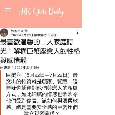
HK Girls Daily
beauty yanis
2022年2月12日
讀畢需時 3 分鐘
最喜歡溫馨的二人家庭時
光！解構巨蟹座戀人的性格
與感情觀
已更新：
2022年2月15日
巨蟹座（6月22日—7月22日）最
突出的特質就是顧家、賢慧，這
無疑也延伸到他們與戀人的相處
方式，如此細膩的情感也常常令
他們受到傷害。該如何與溫柔敏
感、總是需要安全感的巨蟹座們
建立親密關係？