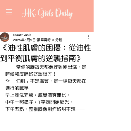
HK Girls Daily
beauty yanis
2025年5月9日
讀畢需時 3 分鐘
《油性肌膚的困擾：從油性
到平衡肌膚的逆襲指南》
—— 當你的臉每天都像炸雞剛出爐，是
時候和皮脂好好談談了！
🌞 「油肌」不是膚質，是一場每天都在
進行的戰爭
早上剛洗完臉，感覺清爽無比，
中午一照鏡子，T字區開始反光，
下午五點，整張臉像剛炸好甜不辣——