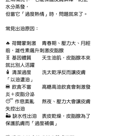
水分蒸發，
但當它「過度熱情」時，問題就來了。
常見出油原因：
🔥 荷爾蒙刺激	青春期、壓力大、月經
前，雄性素飆升刺激皮脂腺
🧬 基因體質	天生油肌，皮脂腺本來
就比別人活躍
🧴 清潔過度	洗太乾淨反而讓皮膚
「以油還油」
🍔 飲食不當	高糖高油飲食會刺激發
炎＋皮脂分泌
😴 作息紊亂	熬夜、壓力大會讓皮膚
失控出油
🏜 缺水性出油	表皮乾燥，皮脂腺為了
保護肌膚而「過度補償」