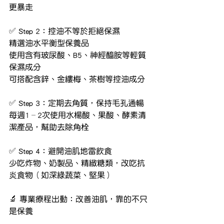
更暴走
✅ Step 2：控油不等於拒絕保濕
精選油水平衡型保養品
使用含有玻尿酸、B5、神經醯胺等輕質
保濕成分
可搭配含鋅、金縷梅、茶樹等控油成分
✅ Step 3：定期去角質，保持毛孔通暢
每週1–2次使用水楊酸、果酸、酵素清
潔產品，幫助去除角栓
✅ Step 4：避開油肌地雷飲食
少吃炸物、奶製品、精緻糖類，改吃抗
炎食物（如深綠蔬菜、堅果）
🔬 專業療程出動：改善油肌，靠的不只
是保養