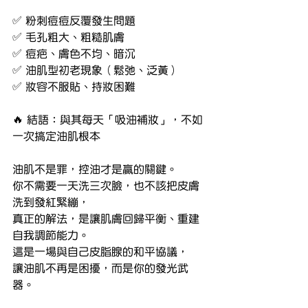
✅ 粉刺痘痘反覆發生問題
✅ 毛孔粗大、粗糙肌膚
✅ 痘疤、膚色不均、暗沉
✅ 油肌型初老現象（鬆弛、泛黃）
✅ 妝容不服貼、持妝困難
🔥 結語：與其每天「吸油補妝」，不如
一次搞定油肌根本
油肌不是罪，控油才是贏的關鍵。
你不需要一天洗三次臉，也不該把皮膚
洗到發紅緊繃，
真正的解法，是讓肌膚回歸平衡、重建
自我調節能力。
這是一場與自己皮脂腺的和平協議，
讓油肌不再是困擾，而是你的發光武
器。