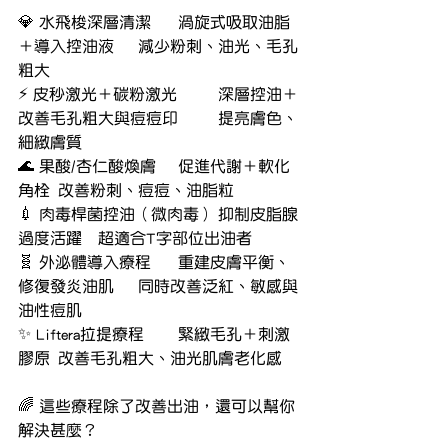
💎 水飛梭深層清潔	渦旋式吸取油脂
＋導入控油液	減少粉刺、油光、毛孔
粗大
⚡ 皮秒激光＋碳粉激光	深層控油＋
改善毛孔粗大與痘痘印	提亮膚色、
細緻膚質
🌊 果酸/杏仁酸煥膚	促進代謝＋軟化
角栓	改善粉刺、痘痘、油脂粒
💉 肉毒桿菌控油（微肉毒）	抑制皮脂腺
過度活躍	超適合T字部位出油者
🧬 外泌體導入療程	重建皮膚平衡、
修復發炎油肌	同時改善泛紅、敏感與
油性痘肌
✨ Liftera拉提療程	緊緻毛孔＋刺激
膠原	改善毛孔粗大、油光肌膚老化感
🌈 這些療程除了改善出油，還可以幫你
解決甚麼？