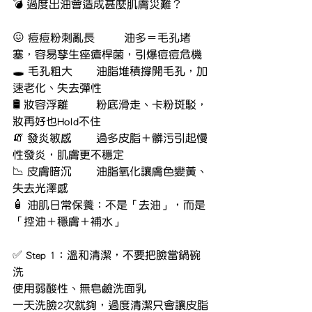
💣 過度出油會造成甚麼肌膚災難？
😖 痘痘粉刺亂長	油多＝毛孔堵
塞，容易孳生痤瘡桿菌，引爆痘痘危機
🕳 毛孔粗大	油脂堆積撐開毛孔，加
速老化、失去彈性
🛢 妝容浮離	粉底滑走、卡粉斑駁，
妝再好也Hold不住
🧯 發炎敏感	過多皮脂＋髒污引起慢
性發炎，肌膚更不穩定
📉 皮膚暗沉	油脂氧化讓膚色變黃、
失去光澤感
🧴 油肌日常保養：不是「去油」，而是
「控油＋穩膚＋補水」
✅ Step 1：溫和清潔，不要把臉當鍋碗
洗
使用弱酸性、無皂鹼洗面乳
一天洗臉2次就夠，過度清潔只會讓皮脂