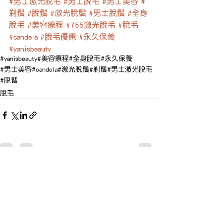
#男士激光脫毛
#男士脫毛
#男士美容
#
剃鬚
#脫鬚
#激光脫鬚
#男士脫鬚
#全身
脫毛
#美容療程
#755激光脫毛
#脫毛
#candela
#脫毛優惠
#永久保養
#yanisbeauty
#yanisbeauty
#美容療程
#全身脫毛
#永久保養
#男士美容
#candela
#激光脫鬚
#剃鬚
#男士激光脫毛
#脫鬚
脫毛
查看全部
最新文章