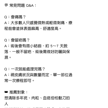
💬 常見問題 Q&A：
Q：會痛嗎？
A：大多數人只感覺微熱或輕微刺痛，療
程前會塗抹表面麻膏，舒適度高。
Q：會留疤嗎？
A：術後會有微小結痂，約 5～7 天脫
落，一般不留疤，術後需做好防曬與保
濕。
Q：一次就能處理完嗎？
A：視皮膚狀況與數量而定，單一部位通
常一次療程即可。
👑 推薦對象：
想清除多年疣、肉粒、血痣但怕動刀的
人