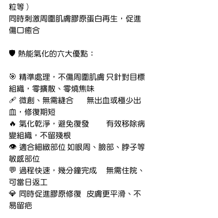
粒等）
同時刺激周圍肌膚膠原蛋白再生，促進
傷口癒合
🛡️ 熱能氣化的六大優點：
🎯 精準處理，不傷周圍肌膚	只針對目標
組織，零擴散、零燒焦味
🩹 微創、無需縫合	無出血或極少出
血，修復期短
🔥 氣化乾淨，避免復發	有效移除病
變組織，不留殘根
👁️ 適合細緻部位	如眼周、臉部、脖子等
敏感部位
💬 過程快速，幾分鐘完成	無需住院、
可當日返工
💎 同時促進膠原修復	皮膚更平滑、不
易留疤