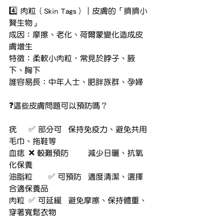
4️⃣ 肉粒（Skin Tags）｜皮膚的「擠擠小
贅生物」
成因：摩擦、老化、荷爾蒙變化造成皮
膚增生
特徵：柔軟小肉粒，常見於脖子、腋
下、胸下
誰容易長：中年人士、肥胖族群、孕婦
❓這些皮膚問題可以預防嗎？
疣	✅ 部分可	保持免疫力、避免共用
毛巾、拖鞋等
血痣	❌ 較難預防	減少日曬、抗氧
化保養
油脂粒	✅ 可預防	適度清潔、選擇
合適保養品
肉粒	✅ 可延緩	避免摩擦、保持體重、
穿著寬鬆衣物