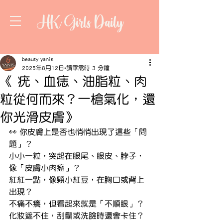
HK Girls Daily
beauty yanis
2025年8月12日
讀畢需時 3 分鐘
《 疣、血痣、油脂粒、肉
粒從何而來？一槍氣化，還
你光滑皮膚》
👀 你皮膚上是否也悄悄出現了這些「問
題」？
小小一粒，突起在眼尾、眼皮、脖子，
像「皮膚小肉瘤」？
紅紅一點，像顆小紅豆，在胸口或背上
出現？
不痛不癢，但看起來就是「不順眼」？
化妝遮不住，刮鬍或洗臉時還會卡住？