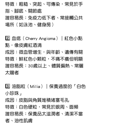
特徵：粗糙、突起、可傳染，常見於手
指、腳底、關節處
誰容易長：免疫力低下者、常接觸公共
場所（如泳池、健身房）
2️⃣ 血痣（Cherry Angioma）｜紅色小點
點，像皮膚紅酒滴
成因：微血管增生，與年齡、遺傳有關
特徵：鮮紅色小顆粒，不痛不癢但明顯
誰容易長：30歲以上、體質偏熱、常曬
太陽者
3️⃣ 油脂粒（Milia）｜保養過度的「白色
小珍珠」
成因：皮脂與角質堆積堵塞毛孔
特徵：白色硬粒，常見於眼周、面頰
誰容易長：保養品太滋潤者、清潔不當
者、油性肌膚