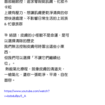
面部細節控：追求零瑕疵肌膚、化妝不
卡粒
上鏡有壓力、想讓肌膚更乾淨清爽的你
想快速處理、不影響日常生活的上班族 
& 忙碌族群
🎯 結語：皮膚的小怪獸不是命運，是可
以選擇清除的歷史
我們無法控制皮膚何時冒出這些小東
西，
但我們可以選擇「不讓它們繼續佔
位」。
 熱能氣化療程，就像皮膚的清道夫，
一槍氣化，還你一張乾淨、平滑、自在
面容。
https://www.youtube.com/watch?
v=bzbduBpy5_A