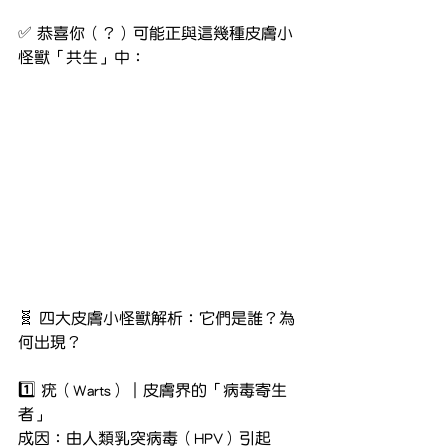
✅ 恭喜你（？）可能正與這幾種皮膚小
怪獸「共生」中：
🧬 四大皮膚小怪獸解析：它們是誰？為
何出現？
1️⃣ 疣（Warts）｜皮膚界的「病毒寄生
者」
成因：由人類乳突病毒（HPV）引起