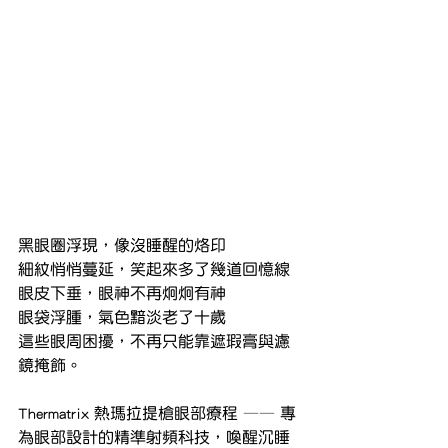
黑眼圈浮現，像沒睡醒的烙印
細紋悄悄蔓延，笑起來多了幾道回憶線
眼皮下垂，眼神不再炯炯有神
眼袋浮腫，氣色黯淡老了十歲
這些眼周困擾，不再只能靠遮瑕膏與濾
鏡掩飾。
Thermatrix 熱瑪拉提槍眼部療程 —— 專
為眼部設計的精準射頻科技，喚醒沉睡