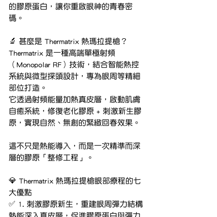
的膠原蛋白，讓你重啟眼神的青春密
碼。
🔬 甚麼是 Thermatrix 熱瑪拉提槍？
Thermatrix 是一種高端單極射頻
（Monopolar RF）技術，結合智能熱控
系統與微型探頭設計，專為眼周等精細
部位打造。
它透過射頻能量加熱真皮層，啟動肌膚
自癒系統，修復老化膠原 + 刺激新生膠
原，實現自然、無創的緊緻回春效果。
這不只是熱能導入，而是一次精準而深
層的膠原「整修工程」。
💎 Thermatrix 熱瑪拉提槍眼部療程的七
大優點
✅ 1. 刺激膠原新生，重建眼周彈力結構
熱能深入真皮層，促進膠原蛋白與彈力