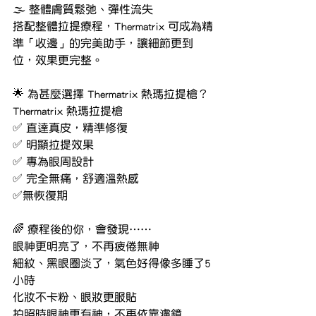
🌫 整體膚質鬆弛、彈性流失
搭配整體拉提療程，Thermatrix 可成為精
準「收邊」的完美助手，讓細節更到
位，效果更完整。
🌟 為甚麼選擇 Thermatrix 熱瑪拉提槍？
Thermatrix 熱瑪拉提槍
✅ 直達真皮，精準修復
✅ 明顯拉提效果
✅ 專為眼周設計
✅ 完全無痛，舒適溫熱感
✅無恢復期
🌈 療程後的你，會發現……
眼神更明亮了，不再疲倦無神
細紋、黑眼圈淡了，氣色好得像多睡了5
小時
化妝不卡粉、眼妝更服貼
拍照時眼神更有神，不再依靠濾鏡