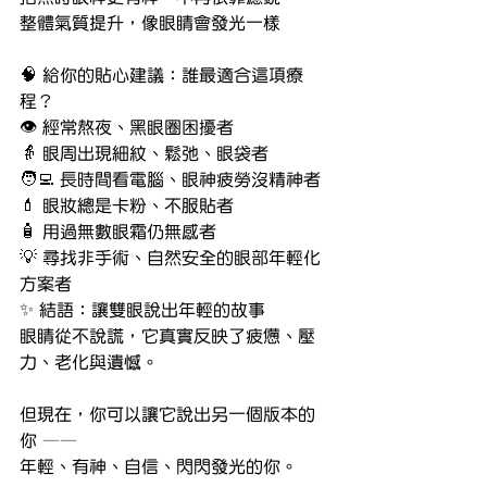
整體氣質提升，像眼睛會發光一樣
🧠 給你的貼心建議：誰最適合這項療
程？
👁 經常熬夜、黑眼圈困擾者
👵 眼周出現細紋、鬆弛、眼袋者
🧑‍💻 長時間看電腦、眼神疲勞沒精神者
💄 眼妝總是卡粉、不服貼者
🧴 用過無數眼霜仍無感者
💡 尋找非手術、自然安全的眼部年輕化
方案者
✨ 結語：讓雙眼說出年輕的故事
眼睛從不說謊，它真實反映了疲憊、壓
力、老化與遺憾。
但現在，你可以讓它說出另一個版本的
你 ——
年輕、有神、自信、閃閃發光的你。