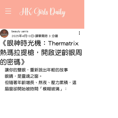
HK Girls Daily
beauty yanis
2025年4月10日
讀畢需時 3 分鐘
《眼神時光機：Thermatrix
熱瑪拉提槍，開啟逆齡眼周
的密碼》
讓你的雙眼，重新說出年輕的故事
眼睛，是靈魂之窗。
但隨著年齡增長、熬夜、壓力累積，這
扇窗卻開始被時間「模糊玻璃」：