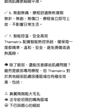
眼周肌膚更細緻平滑。
✅ 6. 無創無痛，療程舒適無恢復期
無針、無創、無傷口，療程後立即可上
妝，不影響日常生活。
✅ 7. 智能控溫，安全高效
Thermatrix 配備智能熱控系統，確保每一
度都精準、溫和、安全，避免燙傷或過
熱風險。
👁 除了眼部，還能改善哪些肌膚問題？
雖然是眼部專用療程，但 Thermatrix 對
於其他細部肌膚困擾區域也有極佳效
果，包括：
👃 鼻翼兩側粗大毛孔
👄 法令紋初現的嘴角區域
😬 下巴與眉心的細紋