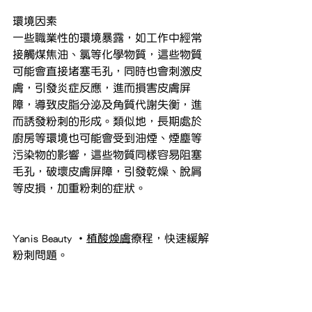
環境因素
一些職業性的環境暴露，如工作中經常
接觸煤焦油、氯等化學物質，這些物質
可能會直接堵塞毛孔，同時也會刺激皮
膚，引發炎症反應，進而損害皮膚屏
障，導致皮脂分泌及角質代謝失衡，進
而誘發粉刺的形成。類似地，長期處於
廚房等環境也可能會受到油煙、煙塵等
污染物的影響，這些物質同樣容易阻塞
毛孔，破壞皮膚屏障，引發乾燥、脫屑
等皮損，加重粉刺的症狀。
Yanis Beauty ・
植酸煥膚
療程，快速緩解
粉刺問題。