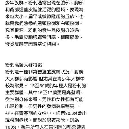
少年族群。粉刺通常出現在臉部、胸部
和背部這些皮脂腺活躍的區域，表現為
米粒大小、扁平或微微隆起的丘疹，也
就是我們熟悉的黑頭粉刺和白頭粉刺。
究其根源，粉刺的發生與皮脂分泌過
多、毛囊皮脂腺導管阻塞、細菌感染、
發炎反應等因素密切相關。
粉刺高發人群特點
粉刺是一種非常普遍的皮膚狀況，對廣
大人群都有影響,但尤其在青少年人群中
較為常見。 15至30歲的年輕人是粉刺的
主要群體，其中16至17歲更是高發期。
從性別分佈來看，男性和女性都有可能
出現粉刺，但男性的發病幾率稍高一
些。在青春期的女性中，約有90.6%會出
現粉刺症狀，而對於男孩來說，則為
100%，幾乎所有人在某個階段都會遭遇