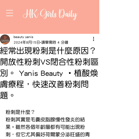
HK Girls Daily
beauty yanis
2024年8月15日
讀畢需時 4 分鐘
經常出現粉刺是什麼原因？
開放性粉刺VS閉合性粉刺區
別。 Yanis Beauty ・植酸煥
膚療程，快速改善粉刺問
題。
粉刺是什麼？
粉刺其實是毛囊皮脂腺慢性發炎的結
果。雖然各個年齡層都有可能出現粉
刺，但它尤其偏好荷爾蒙分泌旺盛的青