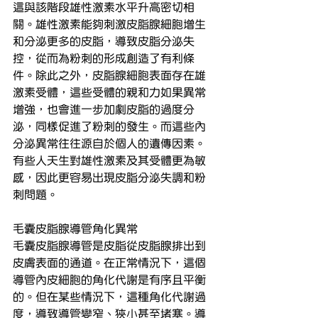
這與該階段雄性激素水平升高密切相
關。雄性激素能夠刺激皮脂腺細胞增生
和分泌更多的皮脂，導致皮脂分泌失
控，從而為粉刺的形成創造了有利條
件。除此之外，皮脂腺細胞表面存在雄
激素受體，這些受體的親和力如果異常
增強，也會進一步加劇皮脂的過度分
泌，同樣促進了粉刺的發生。而這些內
分泌異常往往源自於個人的遺傳因素。
有些人天生對雄性激素及其受體更為敏
感，因此更容易出現皮脂分泌失調和粉
刺問題。
毛囊皮脂腺導管角化異常
毛囊皮脂腺導管是皮脂從皮脂腺排出到
皮膚表面的通道。在正常情況下，這個
導管內皮細胞的角化代謝是有序且平衡
的。但在某些情況下，這種角化代謝過
度，導致導管變窄、狹小甚至堵塞。導