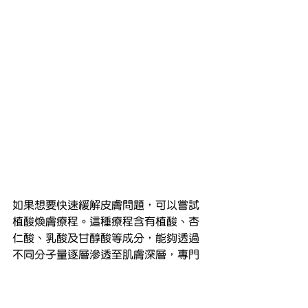
如果想要快速緩解皮膚問題，可以嘗試
植酸煥膚療程。這種療程含有植酸、杏
仁酸、乳酸及甘醇酸等成分，能夠透過
不同分子量逐層滲透至肌膚深層，專門
針對暗粒、粉刺等皮膚問題進行修護。
它可以有效清理毛孔，溶解黑頭、粉刺
及酒糟，減少毛囊阻塞導致的發炎問