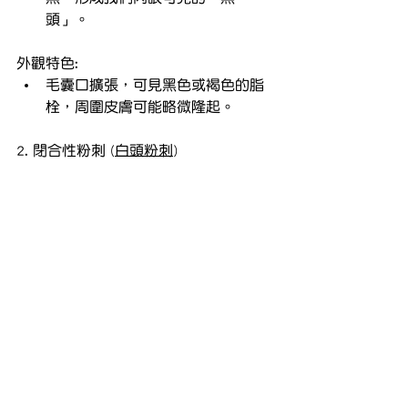
頭」。
外觀特色:
毛囊口擴張，可見黑色或褐色的脂
栓，周圍皮膚可能略微隆起。
2. 閉合性粉刺 (
白頭粉刺
)