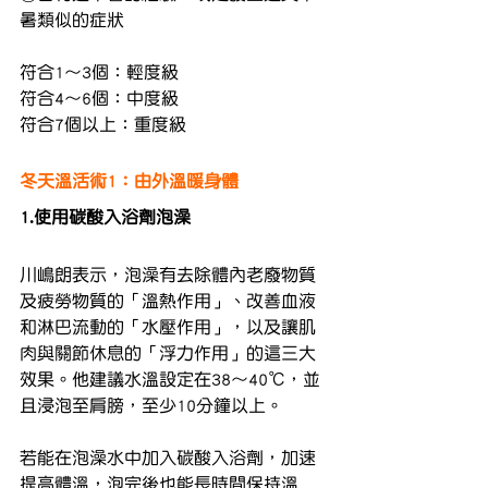
暑類似的症狀
符合1～3個：輕度級
符合4～6個：中度級
符合7個以上：重度級
冬天溫活術1：由外溫暖身體
1.使用碳酸入浴劑泡澡
川嶋朗表示，泡澡有去除體內老廢物質
及疲勞物質的「溫熱作用」、改善血液
和淋巴流動的「水壓作用」，以及讓肌
肉與關節休息的「浮力作用」的這三大
效果。他建議水溫設定在38～40℃，並
且浸泡至肩膀，至少10分鐘以上。
若能在泡澡水中加入碳酸入浴劑，加速
提高體溫，泡完後也能長時間保持溫