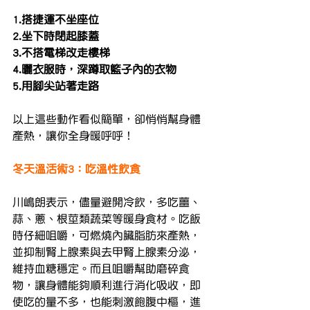
1.搭捷運不坐座位
2.坐下時閉起膝蓋
3.不搭電梯改走樓梯
4.曬衣服時，深蹲取籃子內的衣物
5.用腳尖站著走路
以上這些動作看似簡單，卻悄悄幫身體
產熱，讓你全身暖呼呼！
冬天溫活術3：吃溫性飲食
川嶋朗表示，儘量避開冷飲，多吃薑、
蒜、蔥、根莖類蔬菜等暖身食材。吃飯
時仔細咀嚼，可燃燒內臟脂肪來產熱，
並抑制腎上腺素與去甲腎上腺素分泌，
維持血糖穩定。而且咀嚼幫助磨碎食
物，讓身體能夠順利進行消化吸收，即
使吃的量不多，也能刺激飽腹中樞，進