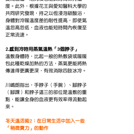
度。此外，根據花王與愛知醫科大學的
共同研究發現，持之以恆浸泡碳酸浴，
身體對冷暖溫度差的耐性提高，即使氣
溫忽高忽低，血液也能短時間內恢復至
正常流速。
2.感到冷時用蒸氣溫熱「3個脖子」
溫敷身體時，比起一般的熱敷袋或暖暖
包此種乾燥加熱的方法，蒸氣更能將熱
傳達得更廣更深，有效消除四肢冰冷。
川嶋朗指出，手脖子（手腕）、腳脖子
（腳踝）和脖子這三的部位是溫敷的重
點，能讓全身的血液更有效率得流動起
來。
冬天溫活術2：在日常生活中加入一些
「稍微費力」的動作