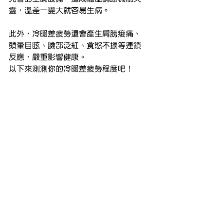
靈，溫差一變大就容易生病。
此外，冷暖差疲勞還會產生肩膀痠痛、
頭暈目眩、臉部泛紅、食慾不振等連鎖
反應，嚴重影響健康。
以下來測測你的冷暖差疲勞程度吧！