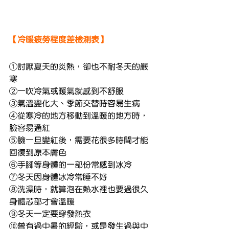
【冷暖疲勞程度差檢測表】
①討厭夏天的炎熱，卻也不耐冬天的嚴
寒
②一吹冷氣或暖氣就感到不舒服
③氣溫變化大、季節交替時容易生病
④從寒冷的地方移動到溫暖的地方時，
臉容易通紅
⑤臉一旦變紅後，需要花很多時間才能
回復到原本膚色
⑥手腳等身體的一部份常感到冰冷
⑦冬天因身體冰冷常睡不好
⑧洗澡時，就算泡在熱水裡也要過很久
身體芯部才會溫暖
⑨冬天一定要穿發熱衣
⑩曾有過中暑的經驗，或是發生過與中