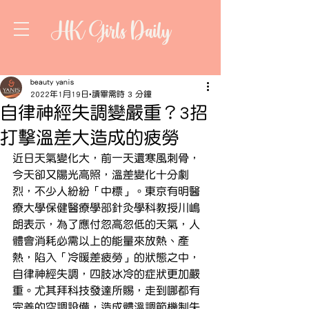
HK Girls Daily
beauty yanis
2022年1月19日
讀畢需時 3 分鐘
自律神經失調變嚴重？3招
打擊溫差大造成的疲勞
近日天氣變化大，前一天還寒風刺骨，
今天卻又陽光高照，溫差變化十分劇
烈，不少人紛紛「中標」。東京有明醫
療大學保健醫療學部針灸學科教授川嶋
朗表示，為了應付忽高忽低的天氣，人
體會消耗必需以上的能量來放熱、產
熱，陷入「冷暖差疲勞」的狀態之中，
自律神經失調，四肢冰冷的症狀更加嚴
重。尤其拜科技發達所賜，走到哪都有
完善的空調設備，造成體溫調節機制失