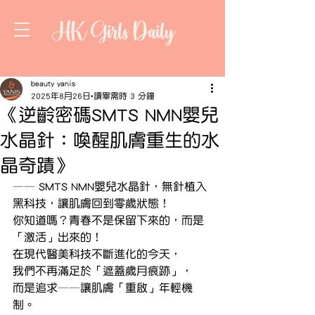
HK Girls Daily
beauty yanis
2025年8月26日
讀畢需時 3 分鐘
《逆齡密碼SMTS NMN嬰兒
水晶針：喚醒肌膚重生的水
晶奇蹟》
—— SMTS NMN嬰兒水晶針，無針植入
黑科技，讓肌膚回到零歲狀態！
你知道嗎？青春不是保留下來的，而是
「激活」出來的！
在現代醫美科技不斷進化的今天，
我們不再滿足於「遮蓋歲月痕跡」，
而是追求——讓肌膚「重啟」年輕機
制。