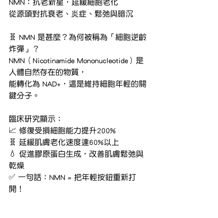
NMN：抗老新星，延緩細胞老化
從源頭對抗衰老、炎症、鬆弛與暗沉
🧬 NMN 是甚麼？為何被稱為「細胞逆齡
炸彈」？
NMN（Nicotinamide Mononucleotide）是
人體自然存在的物質，
能轉化為 NAD+，這是維持細胞年輕的關
鍵分子。
臨床研究顯示：
📈 修復受損細胞能力提升200%
🧬 延緩肌膚老化速度達60%以上
💧 促進膠原蛋白生成，改善肌膚鬆弛與
乾燥
✅ 一句話：NMN = 把年輕按鈕重新打
開！