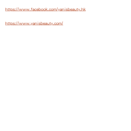
https://www.facebook.com/yanisbeauty.hk
https://www.yanisbeauty.com/
#yanisbeauty
#SMTS
#嬰兒水晶針
#無痛
無創
#植入技術
#修護精華
#激活細胞
#
撫平皺紋
#細紋
#抑制黑色素
#速效修復
舒緩炎症
#對抗光老化壓力
#yanisbeauty
#無痛無創
#SMTS
#嬰兒水晶針
#植入技術
#修護精華
#激活細胞
#撫平皺紋
#抑制黑色素
#對抗光老化壓力
#速效修復舒緩炎症
美容
查看全部