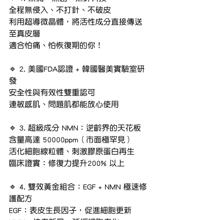
全程無侵入、不打針、不破皮
利用超導微晶體，將活性成分直接傳送
至真皮層
適合怕痛、怕恢復期的你！
🔹 2. 美國FDA認證 + 韓國醫美實驗室研
發
安全性與有效性雙重認可
連敏感肌、問題肌都能放心使用
🔹 3. 超級成分 NMN：逆齡界的天花板
含量高達 50000ppm（市面極罕見）
活化細胞線粒體、刺激膠原蛋白再生
臨床證實：修復力提升200% 以上
🔹 4. 雙效黃金組合：EGF + NMN 極速修
護配方
EGF：表皮生長因子，促進細胞更新