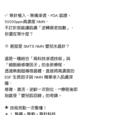
✅ 無針植入、無痛滲透、FDA 認證、
50000ppm高濃度 NMN，
不打針就能讓肌膚「逆轉衰老指數」，
你還在等什麼？
💠 甚麼是 SMTS NMN 嬰兒水晶針？
這是一種結合「高科技滲透技術」與
「細胞級修復因子」的全新療程，
透過無創超導微晶體，直接將高濃度的 
EGF 生長因子與 NMN 精華滲入肌膚深
層，
修復、激活、逆齡一次到位，**療程後即
刻感受「嬰兒肌回歸」的奇蹟。
🌟 技術亮點一次看懂！
🔹 1. 無痛・無創・無針科技