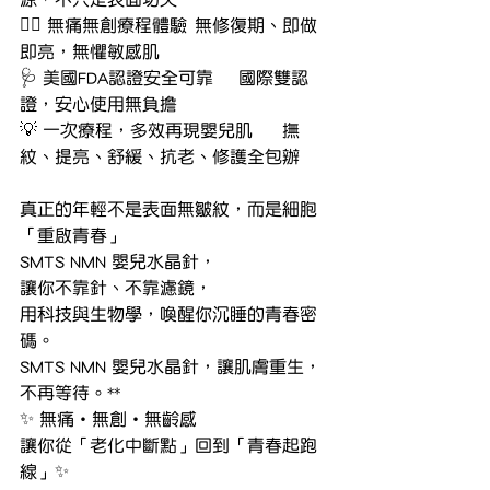
🧖‍♀ 無痛無創療程體驗	無修復期、即做
即亮，無懼敏感肌
🩺 美國FDA認證安全可靠	國際雙認
證，安心使用無負擔
💡 一次療程，多效再現嬰兒肌	撫
紋、提亮、舒緩、抗老、修護全包辦
真正的年輕不是表面無皺紋，而是細胞
「重啟青春」
SMTS NMN 嬰兒水晶針，
讓你不靠針、不靠濾鏡，
用科技與生物學，喚醒你沉睡的青春密
碼。
SMTS NMN 嬰兒水晶針，讓肌膚重生，
不再等待。**
✨ 無痛・無創・無齡感
讓你從「老化中斷點」回到「青春起跑
線」✨