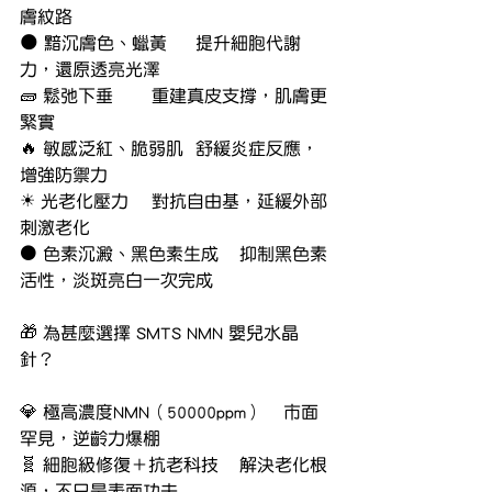
膚紋路
🌑 黯沉膚色、蠟黃	提升細胞代謝
力，還原透亮光澤
🧱 鬆弛下垂	重建真皮支撐，肌膚更
緊實
🔥 敏感泛紅、脆弱肌	舒緩炎症反應，
增強防禦力
☀ 光老化壓力	對抗自由基，延緩外部
刺激老化
⚫ 色素沉澱、黑色素生成	抑制黑色素
活性，淡斑亮白一次完成
🎁 為甚麼選擇 SMTS NMN 嬰兒水晶
針？
💎 極高濃度NMN（50000ppm）	市面
罕見，逆齡力爆棚
🧬 細胞級修復＋抗老科技	解決老化根
源，不只是表面功夫