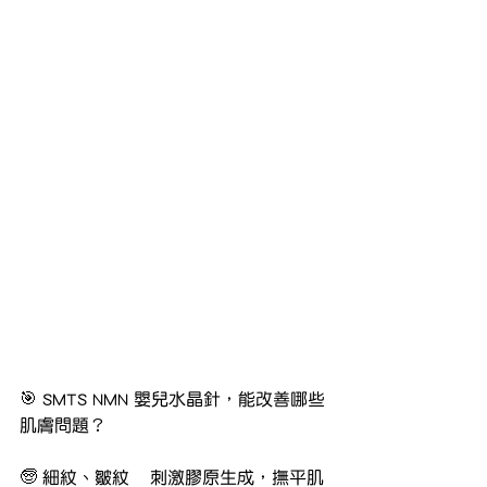
🎯 SMTS NMN 嬰兒水晶針，能改善哪些
肌膚問題？
🧓 細紋、皺紋	刺激膠原生成，撫平肌