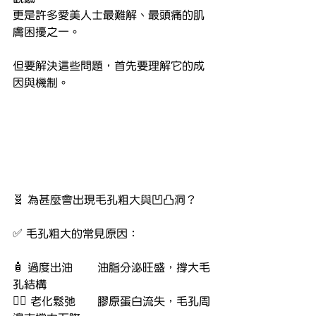
更是許多愛美人士最難解、最頭痛的肌
膚困擾之一。
但要解決這些問題，首先要理解它的成
因與機制。
🧬 為甚麼會出現毛孔粗大與凹凸洞？
✅ 毛孔粗大的常見原因：
🧴 過度出油	油脂分泌旺盛，撐大毛
孔結構
🧖‍♀ 老化鬆弛	膠原蛋白流失，毛孔周