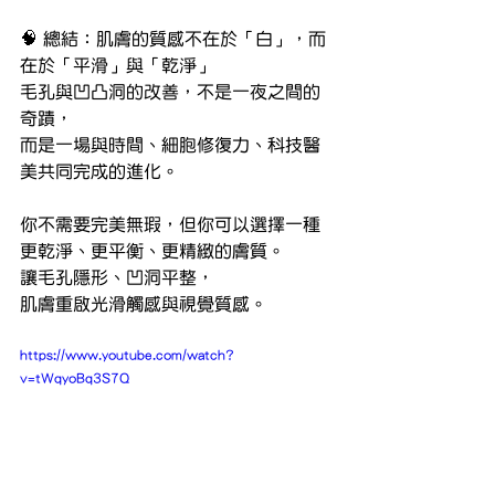
🧠 總結：肌膚的質感不在於「白」，而
在於「平滑」與「乾淨」
毛孔與凹凸洞的改善，不是一夜之間的
奇蹟，
而是一場與時間、細胞修復力、科技醫
美共同完成的進化。
你不需要完美無瑕，但你可以選擇一種
更乾淨、更平衡、更精緻的膚質。
讓毛孔隱形、凹洞平整，
肌膚重啟光滑觸感與視覺質感。
https://www.youtube.com/watch?
v=tWqyoBq3S7Q