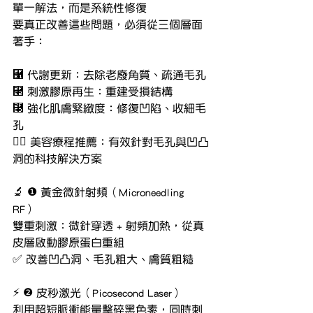
單一解法，而是系統性修復
要真正改善這些問題，必須從三個層面
著手：
⿡ 代謝更新：去除老廢角質、疏通毛孔
⿢ 刺激膠原再生：重建受損結構
⿣ 強化肌膚緊緻度：修復凹陷、收細毛
孔
🧖‍♀ 美容療程推薦：有效針對毛孔與凹凸
洞的科技解決方案
🔬 ❶ 黃金微針射頻（Microneedling 
RF）
雙重刺激：微針穿透 + 射頻加熱，從真
皮層啟動膠原蛋白重組
✅ 改善凹凸洞、毛孔粗大、膚質粗糙
⚡ ❷ 皮秒激光（Picosecond Laser）
利用超短脈衝能量擊碎黑色素，同時刺