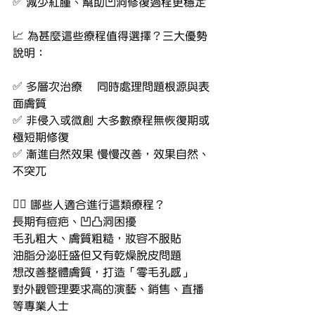
✅ 減少紅腫、幫助凹洞修復過程更穩定
📈 為甚麼這些療程值得選擇？三大優勢
說明：
✅ 多層次治療	同時處理問題根源與表
面膚質
✅ 非侵入或微創	大多數療程無恢復期或
極短期修復
✅ 漸進自然效果	慢慢改善，效果自然、
不突兀
👨‍⚕ 哪些人適合進行這類療程？
長期有痘疤、凹凸洞困擾
毛孔粗大、膚質粗糙，妝容不服貼
油脂分泌旺盛但又有乾燥脫皮問題
想改善整體膚質，打造「零毛孔感」
對外觀管理要求高的演藝、銷售、直播
等專業人士