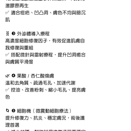
激膠原再生
✅ 適合痘疤、凹凸洞、膚色不均與暗沉
肌
🧬 ❸ 外泌體導入療程
高濃度細胞修復因子，有效促進肌膚自
我修復與重組
✅ 搭配微針與雷射療程，提升凹洞癒合
與膚質平滑度
🌿 ❹ 果酸 / 杏仁酸煥膚
溫和去角質、疏通毛孔、加速代謝
✅ 控油、改善粉刺、縮小毛孔、提亮膚
色
🌀 ❺ 細胞機（微震動細胞療法）
提升修復力、抗炎、穩定膚況，術後護
理首選