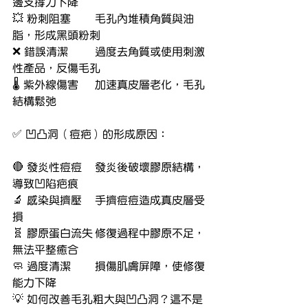
邊支撐力下降
💥 粉刺阻塞	毛孔內堆積角質與油
脂，形成黑頭粉刺
❌ 錯誤清潔	過度去角質或使用刺激
性產品，反傷毛孔
🌡 紫外線傷害	加速真皮層老化，毛孔
結構鬆弛
✅ 凹凸洞（痘疤）的形成原因：
🔴 發炎性痘痘	發炎後破壞膠原結構，
導致凹陷疤痕
🔬 感染與擠壓	手擠痘痘造成真皮層受
損
🧬 膠原蛋白流失	修復過程中膠原不足，
無法平整癒合
🧼 過度清潔	損傷肌膚屏障，使修復
能力下降
💡 如何改善毛孔粗大與凹凸洞？這不是