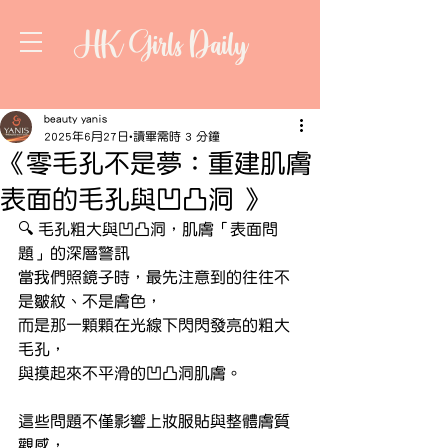
HK Girls Daily
beauty yanis
2025年6月27日
讀畢需時 3 分鐘
《零毛孔不是夢：重建肌膚
表面的毛孔與凹凸洞 》
🔍 毛孔粗大與凹凸洞，肌膚「表面問
題」的深層警訊
當我們照鏡子時，最先注意到的往往不
是皺紋、不是膚色，
而是那一顆顆在光線下閃閃發亮的粗大
毛孔，
與摸起來不平滑的凹凸洞肌膚。
這些問題不僅影響上妝服貼與整體膚質
觀感，