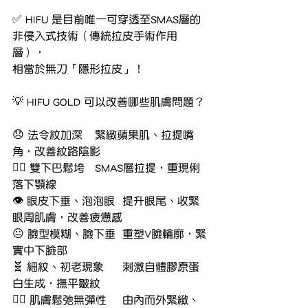
✅ HIFU 是目前唯一可穿透至SMAS層的
非侵入式技術（傳統拉皮手術作用
層），
相當於無刀「隱形拉皮」！
💡 HIFU GOLD 可以改善哪些肌膚問題？
😞 法令紋加深	緊緻蘋果肌、拉提嘴
角，改善紋路陰影
🧎‍♀️ 雙下巴鬆垮	SMAS層拉提，重現俐
落下顎線
👁️ 眼皮下垂、泡泡眼	提升眼尾、收緊
眼周肌膚，改善疲憊感
😐 臉型模糊、臉下垂	重塑V臉輪廓，緊
實中下臉部
🧬 細紋、初老現象	刺激自體膠原蛋
白生成，撫平皺紋
🧖‍♀️ 肌膚鬆弛無彈性	由內而外緊緻、