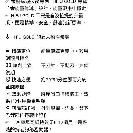
✅ 金屬探頭技術專利	HIFU GOLD 專屬
「金能量傳導」設計，能量更集中穩定
✅ HIFU GOLD 不只是音波拉提的升級
版，更是精準、安全、舒適的新標準。
🌟 HIFU GOLD 的五大療程優勢
👑 精準定位	能量傳導更集中，效果
明顯且持久
🧖‍♀️ 無創無痛	不打針、不動刀、無修
復期
⏱️ 快速方便	約30~60分鐘即可完成
全臉療程
📈 效果遞增	膠原蛋白持續增生，效
果1~3個月後更明顯
🔁 可局部加強	針對眼周、法令、雙下
巴等部位客製化施作
✅ 一次療程可維持效果6~12個月，是輕
熟齡抗老的秘密武器！