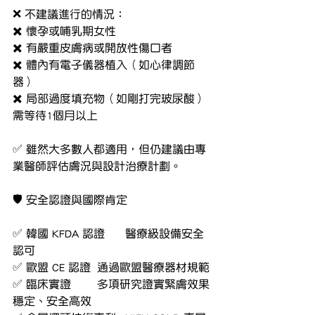
❌ 不建議進行的情況：
✖️ 懷孕或哺乳期女性
✖️ 有嚴重皮膚病或開放性傷口者
✖️ 體內有電子儀器植入（如心律調節
器）
✖️ 局部過度填充物（如剛打完玻尿酸）
需等待1個月以上
✅ 雖然大多數人都適用，但仍建議由專
業醫師評估膚況與設計治療計劃。
🛡️ 安全認證與國際肯定
✅ 韓國 KFDA 認證	醫療級設備安全
認可
✅ 歐盟 CE 認證	通過歐盟醫療器材規範
✅ 臨床實證	多項研究證實緊膚效果
穩定、安全高效