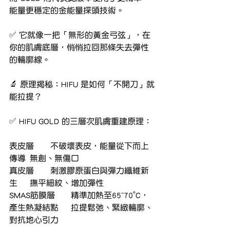
能量更穩定的金能量探頭技術。
✅ 它就像一把「無形的黃金弓弦」，在
你的肌膚底層，悄悄拉回那條失去彈性
的輪廓線。
🔬 原理揭秘：HIFU 是如何「不開刀」就
能拉提？
✅ HIFU GOLD 的三層次肌膚重建原理：
表皮層	不破壞表皮，能量從下而上
傳導	無創、無傷口
真皮層	刺激膠原蛋白與彈力纖維新
生	撫平細紋、增加彈性
SMAS筋膜層	精準加熱至65~70°C，
產生熱凝結點	拉提鬆弛、緊緻輪廓、
對抗地心引力