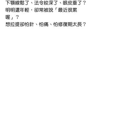
下顎線鬆了、法令紋深了、眼皮垂了？
明明還年輕，卻常被說「最近很累
喔」？
想拉提卻怕針、怕痛、怕修復期太長？