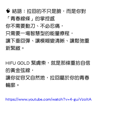
🧠 結語：拉回的不只是臉，而是你對
「青春線條」的掌控感
你不需要動刀、不必忍痛，
只需要一場智慧型的能量療程，
讓下垂回彈、讓模糊變清晰、讓鬆弛重
新緊緻。
HIFU GOLD 緊膚索，就是那條重拾自信
的黃金弦線，
讓你從容又自然地，拉回屬於你的青春
輪廓。
https://www.youtube.com/watch?v=4-guiVzoItA