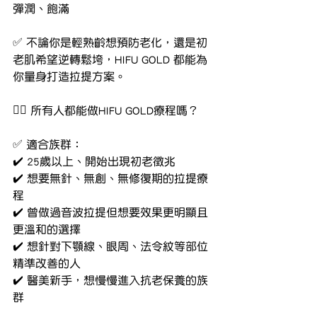
彈潤、飽滿
✅ 不論你是輕熟齡想預防老化，還是初
老肌希望逆轉鬆垮，HIFU GOLD 都能為
你量身打造拉提方案。
👩‍⚕️ 所有人都能做HIFU GOLD療程嗎？
✅ 適合族群：
✔️ 25歲以上、開始出現初老徵兆
✔️ 想要無針、無創、無修復期的拉提療
程
✔️ 曾做過音波拉提但想要效果更明顯且
更溫和的選擇
✔️ 想針對下顎線、眼周、法令紋等部位
精準改善的人
✔️ 醫美新手，想慢慢進入抗老保養的族
群