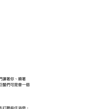
們讓著你、順著
巨蟹們可是會一個
去打聽前任消息，