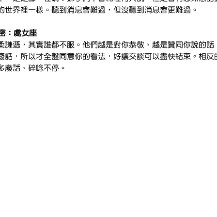
的世界裡一樣。聽到消息會難過，但沒聽到消息會更難過。
秘密：處女座
柔謙遜，其實誰都不服。他們越是對你恭敬、越是贊同你說的話
廢話，所以才全盤同意你的看法，好讓交談可以盡快結束。相反
多廢話、碎唸不停。