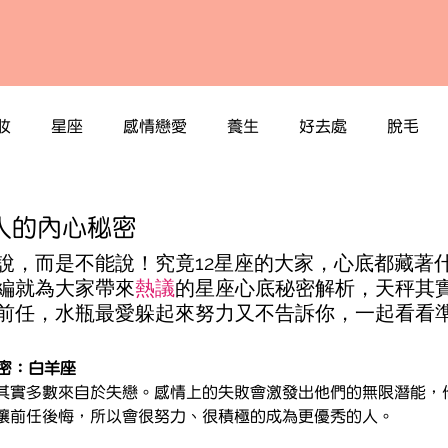
妝
星座
感情戀愛
養生
好去處
脫毛
人的內心秘密
說，而是不能說！究竟12星座的大家，心底都藏著
編就為大家帶來
熱議
的星座心底秘密解析，天秤其
前任，水瓶最愛躲起來努力又不告訴你，一起看看
秘密：白羊座
其實多數來自於失戀。感情上的失敗會激發出他們的無限潛能，
讓前任後悔，所以會很努力、很積極的成為更優秀的人。