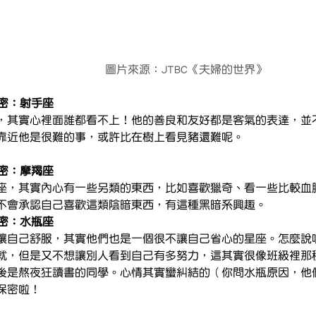
                                                               圖片來源：JTBC《夫婦的世界》
秘密：射手座
，其實心裡面誰都看不上！他的善良和友好都是客氣的表達，並
靠近他是很難的事，或許比在樹上看見豬還難呢。
秘密：摩羯座
座，其實內心有一些另類的東西，比如喜歡獵奇、看一些比較血
不會承認自己喜歡這類陰暗東西，有這種黑暗系興趣。
秘密：水瓶座
讓自己舒服，其實他們也是一個很不讓自己省心的星座。怎麼說
就，但是又不想讓別人看到自己有多努力，這其實很像班級裡那
後是熬夜狂讀書的同學。心情其實蠻糾結的（你問水瓶原因，他
保密啦！