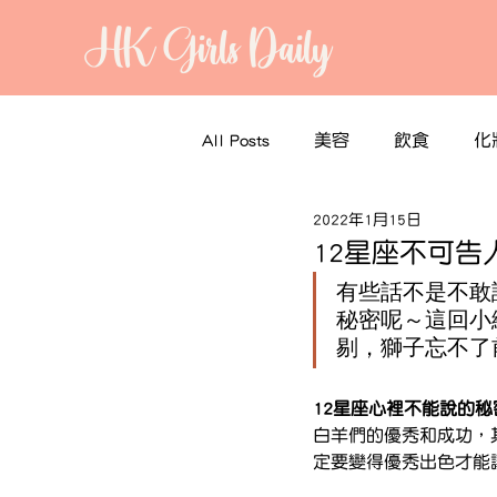
HK Girls Daily
All Posts
美容
飲食
化
2022年1月15日
12星座不可告
有些話不是不敢
秘密呢～這回小
剔，獅子忘不了
12星座心裡不能說的
白羊們的優秀和成功，
定要變得優秀出色才能