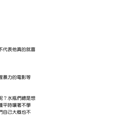
不代表他真的就喜
腥暴力的電影等
呢？水瓶們總是想
種平時嚷著不學
們自己大概也不