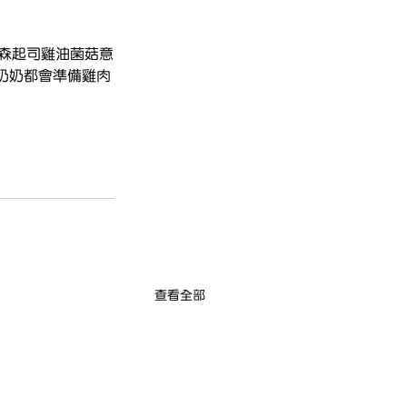
馬森起司雞油菌菇意
奶奶都會準備雞肉
查看全部