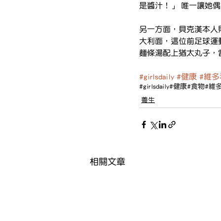
是醬汁！」 唯一讓她
另一方面，貝克漢本人則
大利面，這位前足球運
麵條湯配上猶太丸子，
#girlsdaily
#健康
#維多
#girlsdaily
#健康
#食物
#維
養生
相關文章