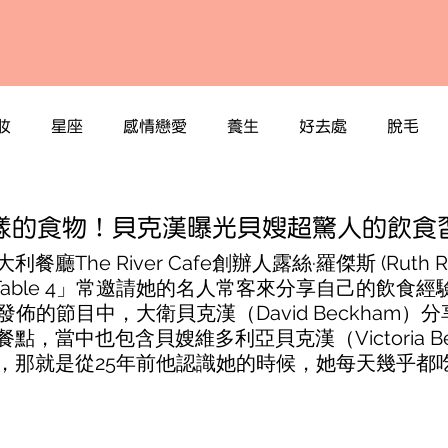
妝
星座
感情戀愛
養生
好去處
脫毛
一樣的食物！貝克漢曝光貝嫂超驚人的飲食
廳The River Cafe創辦人露絲·羅傑斯 (Ruth Ro
t「Table 4」常邀請她的名人常客來分享自己的飲食
日發佈的節目中，大衛貝克漢（David Beckham）
點，當中也包含貝嫂維多利亞貝克漢（Victoria Be
，那就是從25年前他認識她的時候，她每天幾乎都