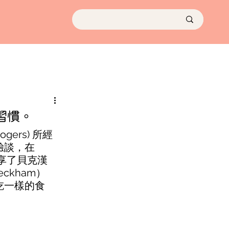
習慣。
gers) 所經
經驗談，在
分享了貝克漢
ckham）
吃一樣的食