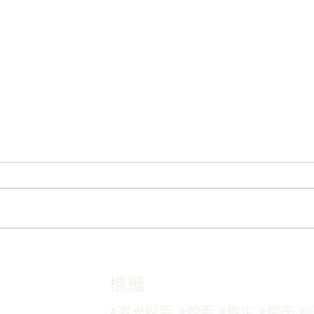
《不動如山，卻瘦如風：
《流
HIEMT的無汗革命》
膚比
​標籤
#激光脫毛
#脫毛
#養生
#星座
#