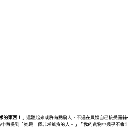
一樣的東西！」
這聽起來或許有點驚人，不過在貝嫂自己接受露絲·羅傑斯
le 4的採訪中有提到「她是一個非常挑食的人。」「我的食物中幾乎不