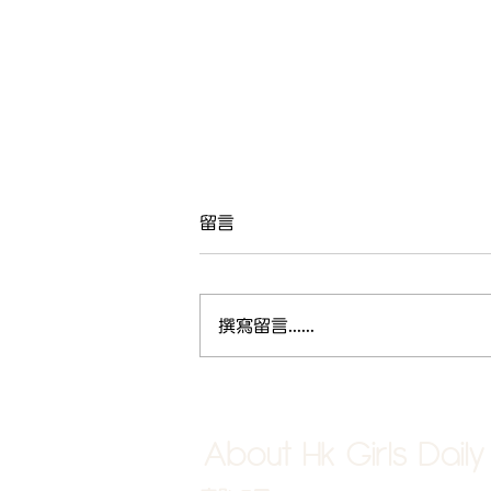
留言
撰寫留言......
《香港濕氣的逃脫計劃：I
Magic 智能艾灸，點燃你的內
在淨化力》
About Hk Girls Daily