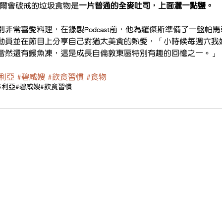
偶爾會破戒的垃圾食物是
一片普通的全麥吐司，上面灑一點鹽。
非常喜愛料理，在錄製Podcast前，他為羅傑斯準備了一盤帕
動員並在節目上分享自己對猶太美食的熱愛，「小時候每週六我
當然還有鰻魚凍，這是成長自倫敦東區特別有趣的回憶之一。」
利亞
#碧咸嫂
#飲食習慣
#食物
多利亞
#碧咸嫂
#飲食習慣