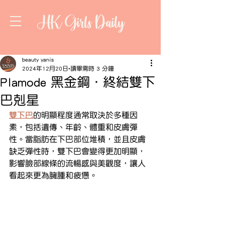
HK Girls Daily
beauty yanis
2024年12月20日
讀畢需時 3 分鐘
Plamode 黑金鋼．終結雙下
巴剋星
雙下巴
的明顯程度通常取決於多種因
素，包括遺傳、年齡、體重和皮膚彈
性。當脂肪在下巴部位堆積，並且皮膚
缺乏彈性時，雙下巴會變得更加明顯，
影響臉部線條的流暢感與美觀度，讓人
看起來更為臃腫和疲憊。