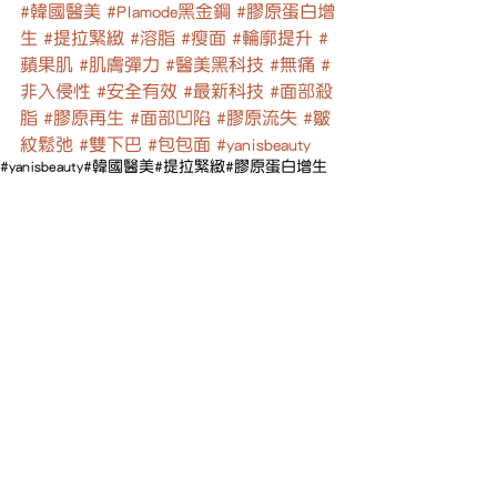
#韓國醫美
#Plamode黑金鋼
#膠原蛋白增
生
#提拉緊緻
#溶脂
#瘦面
#輪廓提升
#
蘋果肌
#肌膚彈力
#醫美黑科技
#無痛
#
非入侵性
#安全有效
#最新科技
#面部殺
脂
#膠原再生
#面部凹陷
#膠原流失
#皺
紋鬆弛
#雙下巴
#包包面
#yanisbeauty
#yanisbeauty
#韓國醫美
#提拉緊緻
#膠原蛋白增生
#Plamode黑金鋼
#雙下巴
#皺紋鬆弛
查看全部
最新文章