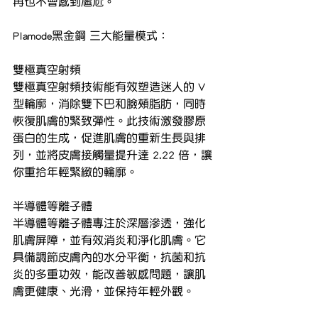
再也不會感到尷尬。
Plamode黑金鋼 三大能量模式：
雙極真空射頻
雙極真空射頻技術能有效塑造迷人的 V 
型輪廓，消除雙下巴和臉頰脂肪，同時
恢復肌膚的緊致彈性。此技術激發膠原
蛋白的生成，促進肌膚的重新生長與排
列，並將皮膚接觸量提升達 2.22 倍，讓
你重拾年輕緊緻的輪廓。
半導體等離子體
半導體等離子體專注於深層滲透，強化
肌膚屏障，並有效消炎和淨化肌膚。它
具備調節皮膚內的水分平衡，抗菌和抗
炎的多重功效，能改善敏感問題，讓肌
膚更健康、光滑，並保持年輕外觀。