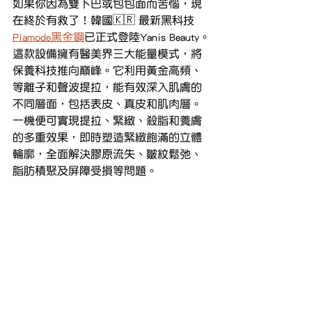
如果你因為雙下巴或包包面而苦惱，現
在終於有救了！韓國🇰🇷 最新黑科技
Plamode黑金鋼
已正式登陸Yanis Beauty。
這款設備擁有醫美界三大能量模式，將
保養科技推向巔峰。它利用黃金高頻、
等離子和聲波提拉，能有效深入肌膚的
不同層面，包括表皮、真皮和肌肉層。
一機便可實現提拉、緊緻、殺脂和養膚
的多重效果，即時塑造緊緻飽滿的立體
輪廓，全面解決膠原流失、皺紋鬆弛、
脂肪積聚及屏障受損等問題。