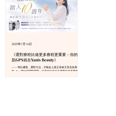
2025年7月16日
《選對療程比做更多療程更重要：你的美
肌GPS就在Yanis Beauty》
—— 明白膚質，選對方法，才能走上真正有效又安全的美容之
路 📌 一開始就問對問題：你真的知道自己需要的是甚麼療程
嗎？ 在醫美與美容選擇百花齊放的時代， 「選擇困難症」變成
保養路上的第一道障礙。 很多人常常問：「我適合打什麼？要
做雷射嗎？朋友推薦的療程我也可以做嗎？」...
1
/
19
About Hk Girls Daily
聲明