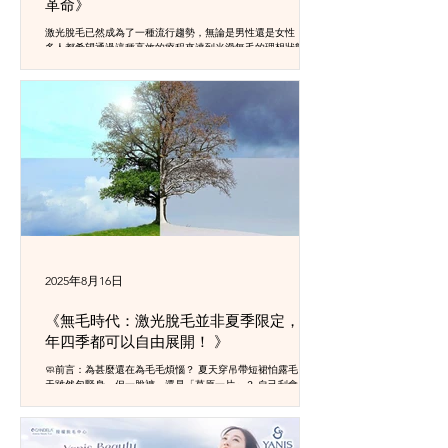
革命》
激光脫毛已然成為了一種流行趨勢，無論是男性還是女性，許
多人都希望通過這種高效的療程來達到光滑無毛的理想狀態。
但是，激光脫毛究竟適合誰呢？男女之間是否有區別？今天，
就讓我們共同探索這項技術的奧秘，揭開它的多個層面，讓你
對激光脫毛有更深入的了解！🌈 🌼 Chapter 1｜男女都可以使
用激光脫毛嗎？ 答案是肯定的！激光脫毛是一種適用於各種性
別的療程，無論是男性還是女性都可以受益於這項技術。它的
普及讓越來越多的人意識到，追求光滑肌膚並不再是女性的專
利，男性同樣可以選擇這種方式來減少體毛。💪 隨著社會對性
別角色與美容觀念的開放，許多男性開始追求無毛的肌膚，尤
其是在胸部、背部和面部等部位。而對女性來說，腿部、腋
下、比基尼線等部位的脫毛需求則更多。這樣的市場需求，驅
動了激光脫毛技術的迅速發展和普及。🌍 💖 Chapter 2｜激光
脫毛的好處 激光脫毛有著許多顯而易見的好處，使其成為許多
人選擇的理想選擇： 1. 長期效果 激光脫毛通過破壞毛囊，有效
減少未來毛髮的再生，長期使用後，通常能夠顯著減少毛髮的
生長速度。📉 2. 精準度高...
2025年8月16日
《無毛時代：激光脫毛並非夏季限定，一
年四季都可以自由展開！ 》
🧼前言：為甚麼還在為毛毛煩惱？ 夏天穿吊帶短裙怕露毛？ 冬
天雖然包緊身，但一脫褲，還是「草原一片」？ 自己刮會長倒
毛，蜜蠟痛到懷疑，偏毛又永遠長不完… 別再跟頭打拉鋸戰
了。 現在越來越多的人不只夏天做脫毛，而是目前規劃、一次
搞定！...