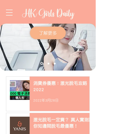
HK Girls Daily
了解更多
消費券優惠：激光脫毛攻略
2022
2022年3月28日
激光脫毛一定貴？ 真人實測話
你知邊間脫毛最優惠！