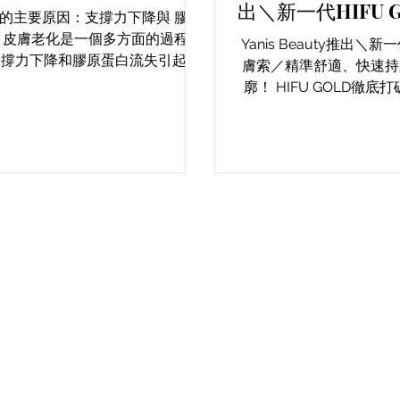
出＼新一代HIFU 
的主要原因：支撐力下降與 膠原
／帶來精準舒適、
 皮膚老化是一個多方面的過程，
Yanis Beauty推出＼新一
緊膚立體輪廓
支撐力下降和膠原蛋白流失引起。
膚索／精準舒適、快速持
齡增長，皮下脂肪和肌肉組織減
廓！ HIFU GOLD徹底打破了傳統HIFU極
上重力作用，導致皮膚鬆弛下垂。
限，HIFU GOLD緊膚索
25歲開始，體內膠原蛋白的合成
通過「先加熱、後索緊」
漸減慢，現有膠原蛋白也開始分
實現360度全方位、無
解，使皮膚失去彈性，...
不僅能從肌底