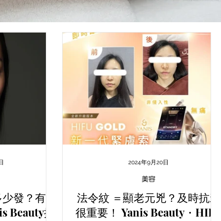
日
2024年9月20日
美容
多少發？有什
法令紋 ＝顯老元兇？及時抗衰
 Beauty推
很重要！ Yanis Beauty・HIF