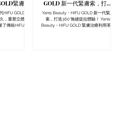
GOLD緊膚索
GOLD 新一代緊膚索，打造
快速持久的
360°無縫提拉體驗！
代HIFU GOLD緊
Yanis Beauty・HIFU GOLD 新一代緊膚
效果！
久，重塑立體輪
索，打造360°無縫提拉體驗！ Yanis
Beauty・HIFU GOLD 緊膚治療利用革新
採用微脈衝超聲波,
的TRIFU(Tri-Focused Ultrasound)技術，
的三重混合模式,
實現全方位、無縫隙、緊緻肌膚的效果。
縫隙的緊致效果。
結合三種混合模式：黃金針用
提拉