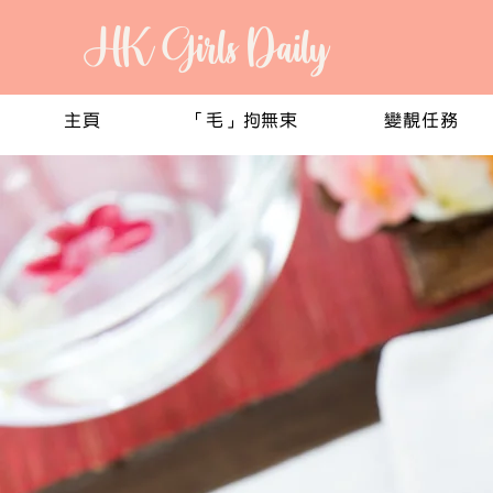
HK Girls Daily
主頁
「毛」拘無束
變靚任務