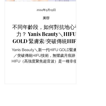
2024年9月19日
美容
不同年齡段，如何對抗地心引
力？ Yanis Beauty＼HIFU
GOLD 緊膚索/突破傳統HIFU
技術，重塑年輕輪廓！
Yanis Beauty＼新一代HIFU GOLD緊膚索
／突破傳統HIFU技術，無懼歲月痕跡！
HIFU（高強度聚焦超音波）是一種非侵入
性的皮膚緊緻和提拉技術，不需要手術或
注射，利用聚焦超音波能量深入皮膚的深
層結構，特別是筋膜層，刺激膠原蛋白和
彈性纖維的再生，從而達到提拉和緊緻