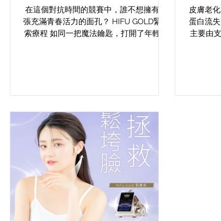
在這個對抗時間的競賽中，誰不想擁有一
皮膚老化
張充滿青春活力的面孔？ HIFU GOLD緊膚
蛋白流失
索療程 如同一把魔法鑰匙，打開了年輕的
主要由
寶庫。它結合微脈衝超聲波技術，將脂肪
隨著年
與歲月的痕跡一一消除，讓你的肌膚重獲
少，加
新生。快來一同探索這段神奇的美容旅
同時，從
程，讓青春永駐，魅力無限！ HIFU...
速度逐