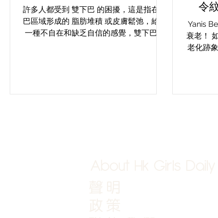
令
許多人都受到 雙下巴 的困擾，這是指在下
Yani
巴區域形成的 脂肪堆積 或皮膚鬆弛，給人
Yanis
針埋
一種不自在和缺乏自信的感覺，雙下巴的
衰老！ 
形成原因有多種可能 : 遺傳因素 ：遺傳傾
老化跡
向是雙下巴形成的主要原因之一。如果你
良好的
的父母或其他親屬有雙下巴，那麼你也可
到最佳效果。 
能受到遺傳影響。 飲食習慣...
冰爽無
About Hk Girls Daily
聲明
政策