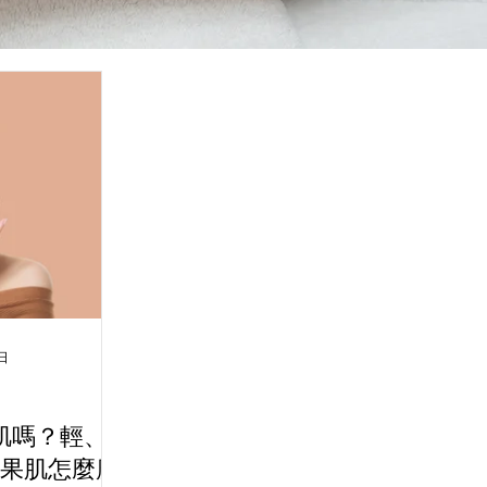
日
肌嗎？輕、
果肌怎麼應