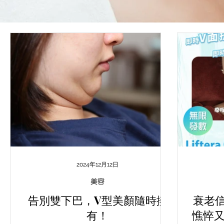
2024年12月12日
美容
告別雙下巴，V型美顏隨時擁
衰老
有！
憔悴又