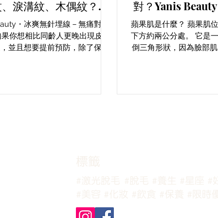
紋、淚溝紋、木偶紋？
對？Yanis Bea
s Beauty・新一代冰爽無
埋線－塑造飽滿
 Beauty・冰爽無針埋線－無痛對抗
蘋果肌是什麼？ 蘋果肌
線－輕鬆無痛對抗老化！
肌！
如果你想相比同齡人更晚出現皮膚
下方約兩公分處。 它是
象，並且想要提前預防，除了保持
倒三角形狀，因為臉部肌
生活習慣外，結合美容療程可以達
笑或做表情時會稍稍隆起
Yanis Beauty－Liftera Cool
圓潤有光澤的蘋果，因此
針埋線美容儀，以無痛的方式對抗
緊緻立體的蘋果肌能夠給
臉部老化。 幫助肌膚
彈性的印象。.
​標籤
#激光脫毛
#脫毛
#養生
#星座
#
#美容
#化妝
#飲食
#保養
#限時