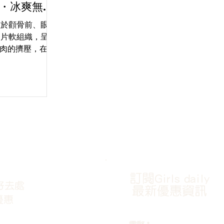
uty・冰爽無針
少女感蘋果
位於顴骨前、眼睛
一片軟組織，呈現
肉的擠壓，在微
，看起來像一個
得名為蘋果肌。
人一種年輕充滿
..
訂閱Girls daily
好去處
最新優惠資訊
優惠