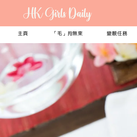
HK Girls Daily
主頁
「毛」拘無束
變靚任務