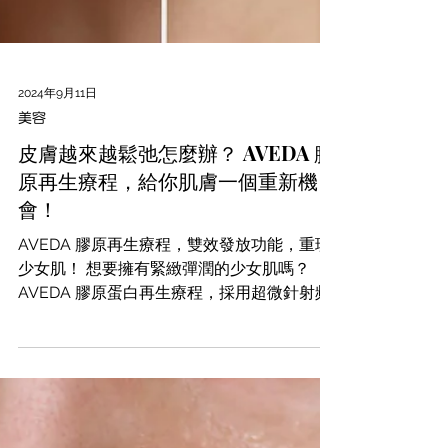
2024年9月11日
美容
皮膚越來越鬆弛怎麼辦？ AVEDA 膠
原再生療程，給你肌膚一個重新機
會！
AVEDA 膠原再生療程，雙效發放功能，重現
少女肌！ 想要擁有緊緻彈潤的少女肌嗎？
AVEDA 膠原蛋白再生療程，採用超微針射頻
和針離子導入雙效技術，直擊肌膚深層，榮獲
韓國🇰🇷KFDA和CE認證，有效解決 90% 以
上肌膚問題！ 精準射頻，喚醒膠原 微針精準