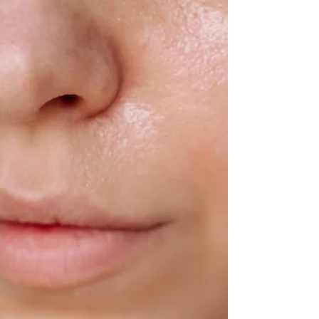
導入技術將射