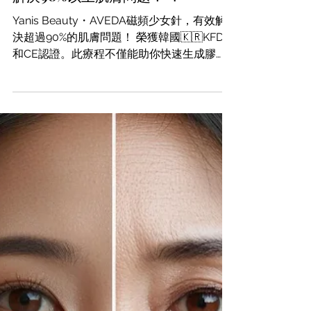
解決90%以上肌膚問題！ ？
Yanis Beauty・AVEDA磁頻少女針，有效解
決超過90%的肌膚問題！ 榮獲韓國🇰🇷KFDA
和CE認證。此療程不僅能助你快速生成膠
原，保持膠原持續新生，還能有效改善毛孔粗
大、粉刺、暗瘡黑頭、提亮膚色以及針對凹疤
和凹洞等問題。