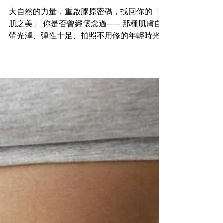
《喚膚森林計劃：AVEDA 膠原再生
療程，讓肌膚重新長出青春》
大自然的力量，重啟膠原密碼，找回你的「原
肌之美」 你是否曾經懷念過—— 那種肌膚自
帶光澤、彈性十足、拍照不用修的年輕時光？
隨著年齡、壓力、日曬與生活習慣的摧殘，
肌膚逐漸失去彈性、鬆弛、暗沉、細紋悄悄浮
現，像一片枯黃的森林，不再生機盎然。 但
肌膚，值得更溫柔卻深層的修復。...