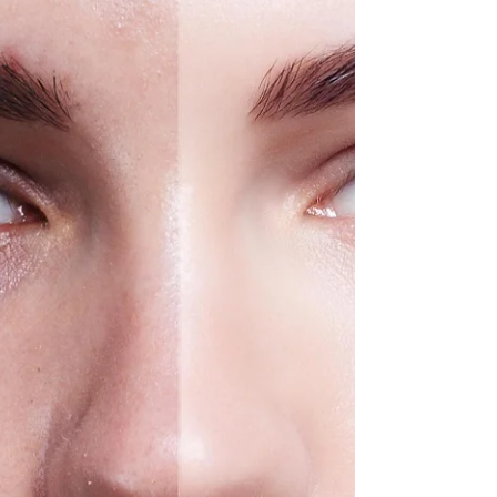
驟重塑緊緻零毛孔肌膚！
Yanis Beauty ・AVEDA新一代磁頻少女針，
兩步驟重塑緊緻零毛孔肌膚！ 保養不足和不
良的日常習慣容易使毛孔粗大，不僅影響外
觀，還會增加痘痘、粉刺等肌膚問題，甚至顯
老。使用化妝品遮蓋毛孔可能適得其反。推薦
嘗試AVEDA新一代磁頻少女針，獲得韓國
KFDA和CE認證。它採