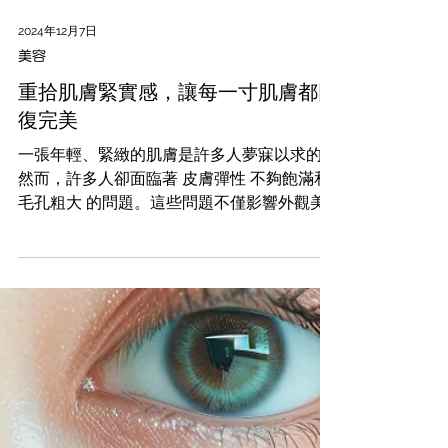
2024年12月7日
美容
重拾肌膚緊實感，讓每一寸肌膚都回
復完美
一張年輕、緊緻的肌膚是許多人夢寐以求的，
然而，許多人卻面臨著 皮膚彈性 不夠飽滿和
毛孔粗大 的問題。這些問題不僅影響外觀美
觀，還可能導致自信心下降。 原因： 年齡：
隨著年齡增長，皮膚的彈性和緊緻度會自然下
降。這是因為皮膚中的膠原蛋白和彈性纖維逐
漸減少，導致皮膚失去彈性。...