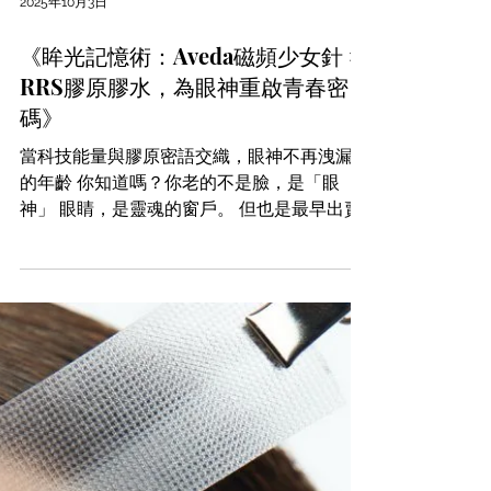
2025年10月3日
《眸光記憶術：Aveda磁頻少女針 ×
RRS膠原膠水，為眼神重啟青春密
碼》
當科技能量與膠原密語交織，眼神不再洩漏你
的年齡 你知道嗎？你老的不是臉，是「眼
神」 眼睛，是靈魂的窗戶。 但也是最早出賣
年齡的地方。 黑眼圈像是熬夜的印記 眼袋像
是歲月堆積的泡泡 細紋如同時光留下的刻痕
眼神黯淡，整張臉都顯老、顯累、顯憔悴 ✅...