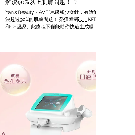
2024年10月17日
美容
Aveda新一代磁頻少女針VS普通微
針，到底怎麼選擇？磁頻少女針有效
解決90%以上肌膚問題！ ？
Yanis Beauty・AVEDA磁頻少女針，有效解
決超過90%的肌膚問題！ 榮獲韓國🇰🇷KFDA
和CE認證。此療程不僅能助你快速生成膠
原，保持膠原持續新生，還能有效改善毛孔粗
大、粉刺、暗瘡黑頭、提亮膚色以及針對凹疤
和凹洞等問題。