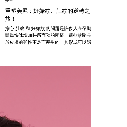
2024年12月13日
美容
重塑美麗：妊娠紋、肚紋的逆轉之
旅！
擔心 肚紋 和 妊娠紋 的問題是許多人在孕期或
體重快速增加時所面臨的困擾。這些紋路是由
於皮膚的彈性不足而產生的，其形成可以歸因
於多個因素，包括遺傳、生活方式和荷爾蒙變
化。然而，不用擔心，有一些方法可以減少這
些紋路的出現，並使其淡化。 肚紋和妊娠紋
是由於 皮膚...