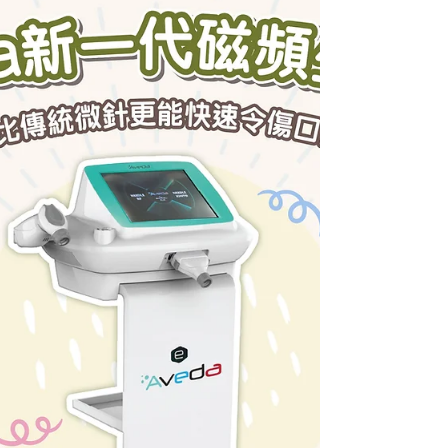
韓國KFDA及CE認證的\Aveda磁頻少女針/的
離子導入技術，將精華成分輸送至肌底，有效
重塑眼部肌膚，消除疲憊倦容，煥發肌膚活
力。 搭配榮獲醫生推崇為最佳眼部重塑產品
的RRS®️膠原膠水眼底重建精華，更能深層滋
養眼周，顯