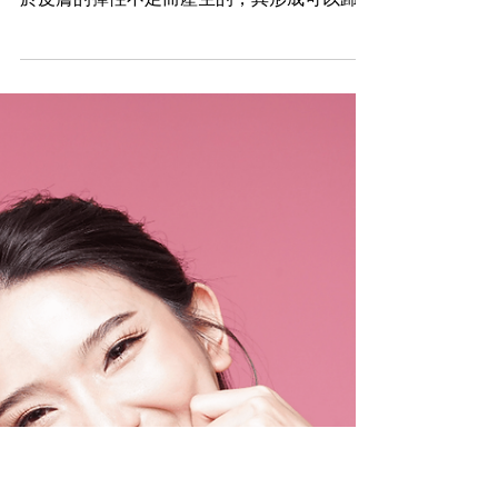
2024年12月13日
美容
重塑美麗：妊娠紋、肚紋的逆轉之
旅！
擔心 肚紋 和 妊娠紋 的問題是許多人在孕期或
體重快速增加時所面臨的困擾。這些紋路是由
於皮膚的彈性不足而產生的，其形成可以歸因
於多個因素，包括遺傳、生活方式和荷爾蒙變
化。然而，不用擔心，有一些方法可以減少這
些紋路的出現，並使其淡化。 肚紋和妊娠紋
是由於 皮膚...