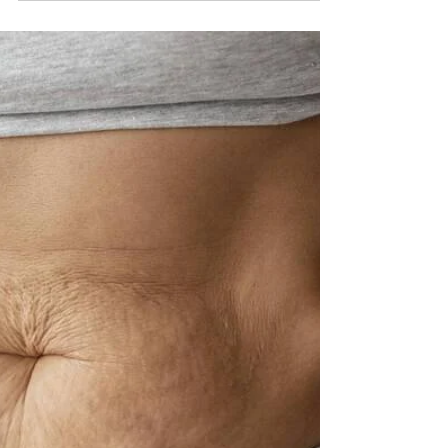
美容
韓式Q-Facial：肌膚的魔法之旅
在護膚的海洋中，韓國的Q-Facial療程宛如一
顆璀璨的明珠，吸引著無數渴望美麗的心靈。
這不僅是一個療程，而是一場肌膚的盛宴，一
次全方位的呵護旅程！讓我們一起探索這款來
自韓國的奇蹟產品，為甚麼它能贏得眾人的青
睞。 為何選擇韓式Q-Facial？ 1. 科技與美的
完美結合...