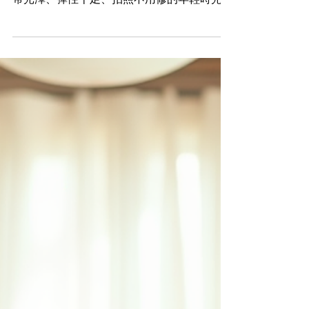
療程，讓肌膚重新長出青春》
大自然的力量，重啟膠原密碼，找回你的「原
肌之美」 你是否曾經懷念過—— 那種肌膚自
帶光澤、彈性十足、拍照不用修的年輕時光？
隨著年齡、壓力、日曬與生活習慣的摧殘，
肌膚逐漸失去彈性、鬆弛、暗沉、細紋悄悄浮
現，像一片枯黃的森林，不再生機盎然。 但
肌膚，值得更溫柔卻深層的修復。...