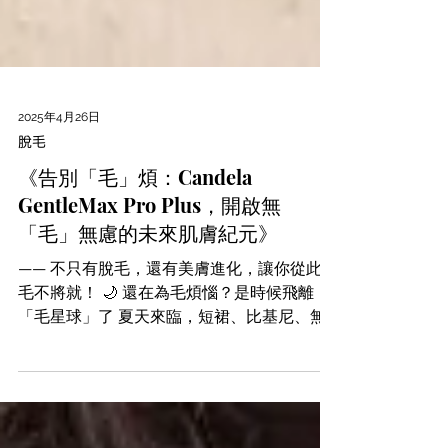
2025年4月26日
脫毛
《告別「毛」煩：Candela
GentleMax Pro Plus，開啟無
「毛」無慮的未來肌膚紀元》
—— 不只有脫毛，還有美膚進化，讓你從此脫
毛不將就！ 🌙 還在為毛煩惱？是時候飛離
「毛星球」了 夏天來臨，短裙、比基尼、無
袖上衣紛紛登場， 但你還在為腋下黑影、手
腳毛髮、鬍鬚尷尬而煩惱嗎？ 傳統脫毛方
法：剃毛刀、蜜蠟、拔毛夾——...