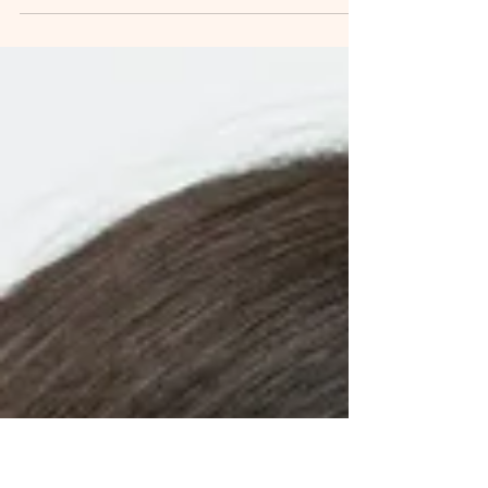
理重要性的年輕人來說,通常還沒有出現明顯的老化
跡象,但已經開始意識到保護肌膚健康的重要性。他
們希望能夠在初期就採取一些預防措施,延緩衰老進
程,維持更長久的青春容顏。超音波砲正好可以滿足
這項需求。透過向皮膚深層輸送熱量,它能夠有效激
活