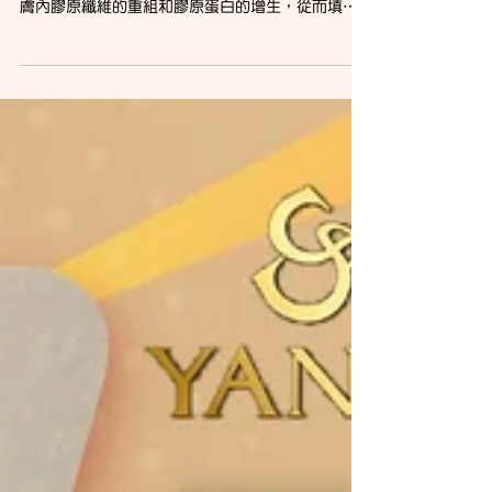
滑細緻！ CO2 激光療程利用激光能量，有效促進皮
膚內膠原纖維的重組和膠原蛋白的增生，從而填補
凹陷的疤痕，增強皮膚的緊實度和彈性，使肌膚恢
復光滑細緻的狀態，重拾自信光彩。二氧化碳激光
能促進皮膚內膠原細胞排列重組，增加皮膚緊實
度，同