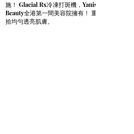
臉上不同部位長斑也有不同原因？
（下篇） 了解原因及建議改善措
施！ Glacial Rx冷凍打斑機，Yanis
Beauty全港第一間美容院擁有！ 重
拾均勻透亮肌膚。
全港第一間美容院擁有－Glacial Rx冷凍打斑
機 色斑一旦出現，不僅影響外觀，還會讓外
表顯得老化。 Yanis Beauty經已引進嶄新醫
療級去斑技術－ Glacial Rx冷凍打斑機，儀器
由美國空運到港並榮獲FDA認可的皮膚冷凍系
統👍🏻與市場一般打斑儀器不同， Gla